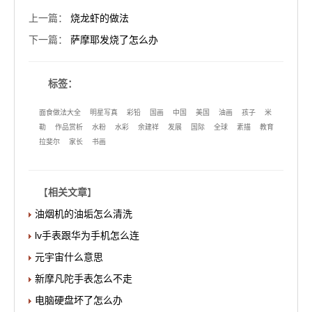
上一篇
：
烧龙虾的做法
下一篇
：
萨摩耶发烧了怎么办
标签：
面食做法大全
明星写真
彩铅
国画
中国
美国
油画
孩子
米
勒
作品赏析
水粉
水彩
余建祥
发展
国际
全球
素描
教育
拉斐尔
家长
书画
【
相关文章
】
油烟机的油垢怎么清洗
lv手表跟华为手机怎么连
元宇宙什么意思
新摩凡陀手表怎么不走
电脑硬盘坏了怎么办