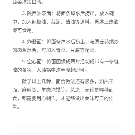
蔬菜增加口感。
3. 陕西油泼面：将面条焯水后捞出，放入碗
中，加入辣椒油、蒜泥、酱油等调料，再淋上热油
即可食用。
4. 炸酱面：将面条焯水后捞出，与葱姜蒜爆炒
的肉酱混合，可加入青菜、豆腐等配菜。
5. 空心面：将面团揉成薄片后切成带有一条缝
隙的条状，入油锅中炸至隆起即可。
除了以上几种，面食做法还有很多，如热干
面、麻辣烫、羊肉泡馍等。总之，无论是哪种面
食，都需要用心制作，才能够做出美味可口的佳
肴。