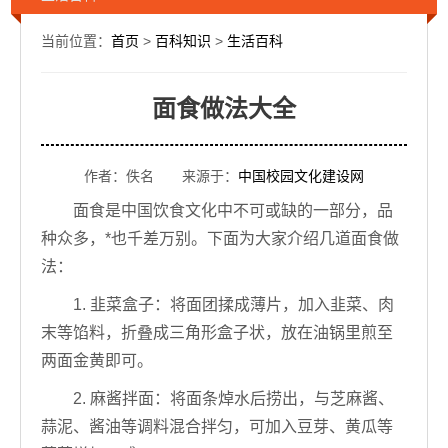
当前位置：
首页
>
百科知识
>
生活百科
面食做法大全
作者：佚名 来源于：
中国校园文化建设网
面食是中国饮食文化中不可或缺的一部分，品
种众多，*也千差万别。下面为大家介绍几道面食做
法：
1. 韭菜盒子：将面团揉成薄片，加入韭菜、肉
末等馅料，折叠成三角形盒子状，放在油锅里煎至
两面金黄即可。
2. 麻酱拌面：将面条焯水后捞出，与芝麻酱、
蒜泥、酱油等调料混合拌匀，可加入豆芽、黄瓜等