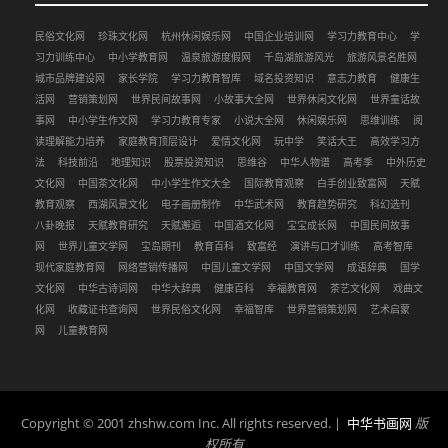
民俗文化网
珍珠文化网
杭州休闲娱乐网
中国企业培训网
学习力教育中心
学
习力训练中心
中小学教育网
温泉旅游度假网
千岛湖旅游风光
旅游风景名胜网
城市品牌建设网
家长学院
学习力教育智库
域名投资知识
意志力教育
健康生
活网
营销策划网
世界民间故事网
小故事大全网
世界休闲文化网
世界童话故
事网
中小学生作文网
学习力教育专家
小说大全网
休闲娱乐网
思维训练
阅
读理解能力培养
家庭教育顶层设计
爱情文化网
玩中学
笑话大王
高效学习方
法
科技前沿
地理知识
股票投资知识
思维谷
中华人物谱
高考季
中外历史
文化网
中国茶文化网
中小学生作文大全
国际教育观察
白手创业致富网
天赋
教育观察
西湖风景文化
电子画册制作
中华武术网
教育趋势研究
科幻选刊
八卦晚报
天赋教育研究
天赋邂逅
中国酒文化网
宝宝成长网
中国民间故事
网
世界儿童文学网
宝岛期刊
教育百科
致富经
演讲与口才训练
高考智库
现代家庭教育网
网络营销传播网
中国儿童文学网
中国文学网
成语辞典
国学
文化网
中华古诗词网
中华大辞典
健康百科
幸福教育网
茶艺文化网
戏曲文
化网
收藏证书查询网
世界民俗文化网
幸福智库
世界营销策划网
艺术启蒙
网
儿童教育网
Copyright © 2001 zhshw.com Inc. All rights reserved. |
中华书画网
版
权所有