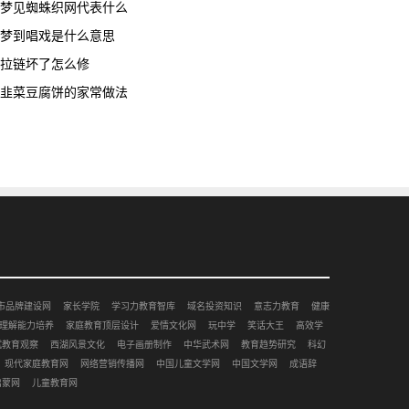
梦见蜘蛛织网代表什么
梦到唱戏是什么意思
拉链坏了怎么修
韭菜豆腐饼的家常做法
市品牌建设网
家长学院
学习力教育智库
域名投资知识
意志力教育
健康
理解能力培养
家庭教育顶层设计
爱情文化网
玩中学
笑话大王
高效学
赋教育观察
西湖风景文化
电子画册制作
中华武术网
教育趋势研究
科幻
现代家庭教育网
网络营销传播网
中国儿童文学网
中国文学网
成语辞
启蒙网
儿童教育网