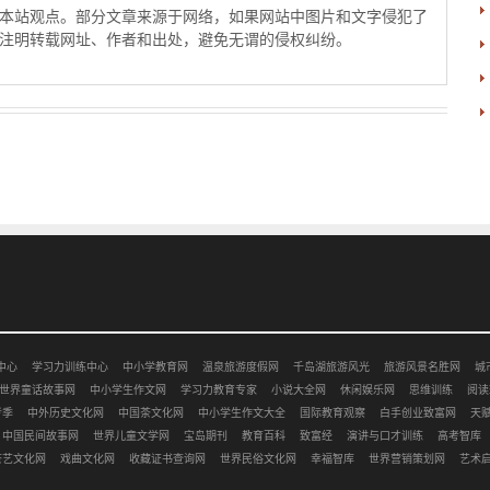
本站观点。部分文章来源于网络，如果网站中图片和文字侵犯了
注明转载网址、作者和出处，避免无谓的侵权纠纷。
中心
学习力训练中心
中小学教育网
温泉旅游度假网
千岛湖旅游风光
旅游风景名胜网
城
世界童话故事网
中小学生作文网
学习力教育专家
小说大全网
休闲娱乐网
思维训练
阅读
考季
中外历史文化网
中国茶文化网
中小学生作文大全
国际教育观察
白手创业致富网
天
中国民间故事网
世界儿童文学网
宝岛期刊
教育百科
致富经
演讲与口才训练
高考智库
茶艺文化网
戏曲文化网
收藏证书查询网
世界民俗文化网
幸福智库
世界营销策划网
艺术