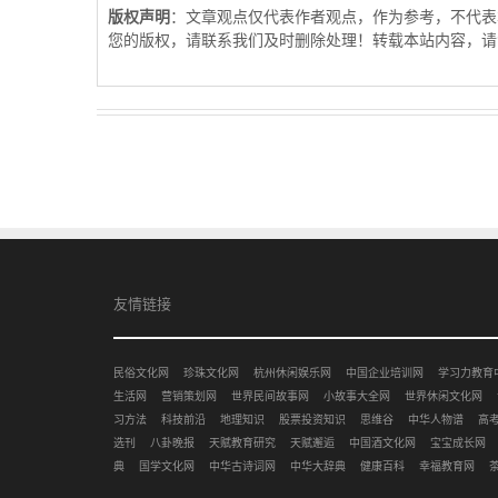
版权声明
：文章观点仅代表作者观点，作为参考，不代表
您的版权，请联系我们及时删除处理！转载本站内容，请
友情链接
民俗文化网
珍珠文化网
杭州休闲娱乐网
中国企业培训网
学习力教育
生活网
营销策划网
世界民间故事网
小故事大全网
世界休闲文化网
习方法
科技前沿
地理知识
股票投资知识
思维谷
中华人物谱
高
选刊
八卦晚报
天赋教育研究
天赋邂逅
中国酒文化网
宝宝成长网
典
国学文化网
中华古诗词网
中华大辞典
健康百科
幸福教育网