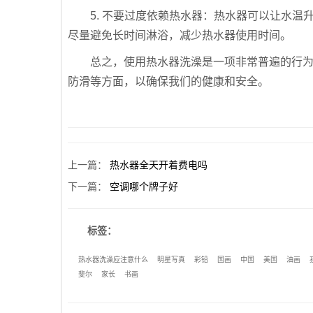
5. 不要过度依赖热水器：热水器可以让水
尽量避免长时间淋浴，减少热水器使用时间。
总之，使用热水器洗澡是一项非常普遍的行
防滑等方面，以确保我们的健康和安全。
上一篇
：
热水器全天开着费电吗
下一篇
：
空调哪个牌子好
标签：
热水器洗澡应注意什么
明星写真
彩铅
国画
中国
美国
油画
斐尔
家长
书画