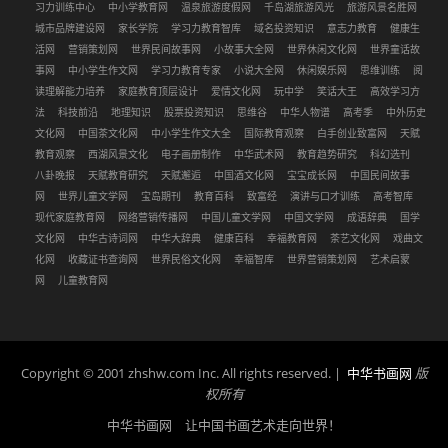
习力训练中心
中小学教育网
温泉旅游度假网
千岛湖旅游风光
旅游风景名胜网
城市品牌建设网
家长学院
学习力教育智库
域名投资知识
意志力教育
健康生
活网
营销策划网
世界民间故事网
小故事大全网
世界休闲文化网
世界童话故
事网
中小学生作文网
学习力教育专家
小说大全网
休闲娱乐网
思维训练
阅
读理解能力培养
家庭教育顶层设计
爱情文化网
玩中学
笑话大王
高效学习方
法
科技前沿
地理知识
股票投资知识
思维谷
中华人物谱
高考季
中外历史
文化网
中国茶文化网
中小学生作文大全
国际教育观察
白手创业致富网
天赋
教育观察
西湖风景文化
电子画册制作
中华武术网
教育趋势研究
科幻选刊
八卦晚报
天赋教育研究
天赋邂逅
中国酒文化网
宝宝成长网
中国民间故事
网
世界儿童文学网
宝岛期刊
教育百科
致富经
演讲与口才训练
高考智库
现代家庭教育网
网络营销传播网
中国儿童文学网
中国文学网
成语辞典
国学
文化网
中华古诗词网
中华大辞典
健康百科
幸福教育网
茶艺文化网
戏曲文
化网
收藏证书查询网
世界民俗文化网
幸福智库
世界营销策划网
艺术启蒙
网
儿童教育网
Copyright © 2001 zhshw.com Inc. All rights reserved. |
中华书画网
版
权所有
中华书画网 让中国书画艺术走向世界！