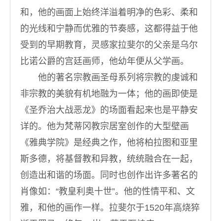
和，他的画面上始终洋溢着明净的色彩、柔和
的光线和宁静而优雅的节奏感，这都得益于他
受到的早期教育，灵感家拉斐尔的父亲是乌尔
比诺公爵的宫廷画师，他幼年便从父学画。
他的著名宗教画圣母系列将宗教的虔诚和
非宗教的美貌有机地融为一体；他的画即使是
《圣乔治大战恶龙》的场面看起来也是平静安
详的。他为梵蒂冈教宗居室创作的大型壁画
《雅典学院》是经典之作，他将柏拉图和亚里
斯多德，将基督教和异教，统统融合在一起，
创造出和谐的场面。同时也创作出许多著名的
肖像如：“教皇利奥十世”。他的性情平和、文
雅，和他的画作一样。拉斐尔于1520年高烧猝