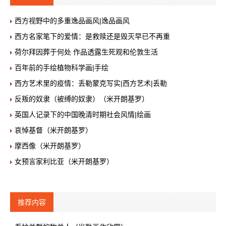
西方视野中的多重逸品画风|逸品画风
西方名家笔下的爱情：是救赎还是毁灭早已不再重
荷尔拜因葬于何处 作品透露生死观和伦敦生活
百年前的手绘植物科学画|手绘
西方艺术里的疫情：丢勒蒙克写实|西方艺术|丢勒
反叛的奴隶（被缚的奴隶）（米开朗基罗）
英国人记录下的中国晚清时期社会风情|绘画
哀悼基督（米开朗基罗）
摩西像（米开朗基罗）
女预言家利比亚（米开朗基罗）
推荐内容