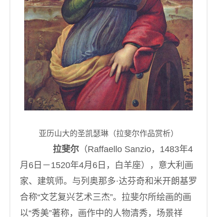
亚历山大的圣凯瑟琳（拉斐尔作品赏析）
拉斐尔
（Raffaello Sanzio，1483年4
月6日－1520年4月6日，白羊座），意大利画
家、建筑师。与列奥那多·达芬奇和米开朗基罗
合称“文艺复兴艺术三杰”。拉斐尔所绘画的画
以“秀美”著称，画作中的人物清秀，场景祥