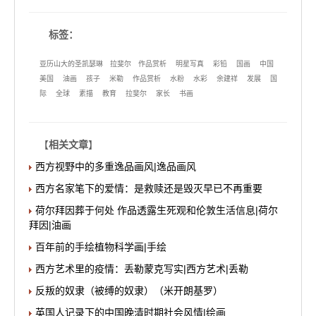
标签：
亚历山大的圣凯瑟琳
拉斐尔
作品赏析
明星写真
彩铅
国画
中国
美国
油画
孩子
米勒
作品赏析
水粉
水彩
余建祥
发展
国
际
全球
素描
教育
拉斐尔
家长
书画
【
相关文章
】
西方视野中的多重逸品画风|逸品画风
西方名家笔下的爱情：是救赎还是毁灭早已不再重要
荷尔拜因葬于何处 作品透露生死观和伦敦生活信息|荷尔
拜因|油画
百年前的手绘植物科学画|手绘
西方艺术里的疫情：丢勒蒙克写实|西方艺术|丢勒
反叛的奴隶（被缚的奴隶）（米开朗基罗）
英国人记录下的中国晚清时期社会风情|绘画