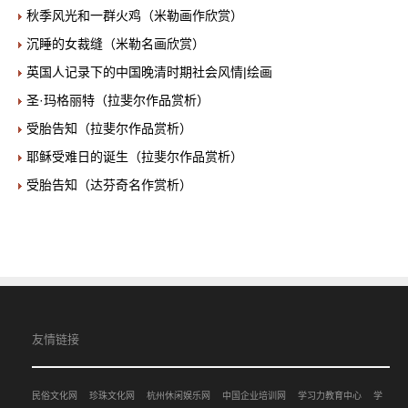
秋季风光和一群火鸡（米勒画作欣赏）
沉睡的女裁缝（米勒名画欣赏）
英国人记录下的中国晚清时期社会风情|绘画
圣·玛格丽特（拉斐尔作品赏析）
受胎告知（拉斐尔作品赏析）
耶稣受难日的诞生（拉斐尔作品赏析）
受胎告知（达芬奇名作赏析）
友情链接
民俗文化网
珍珠文化网
杭州休闲娱乐网
中国企业培训网
学习力教育中心
学