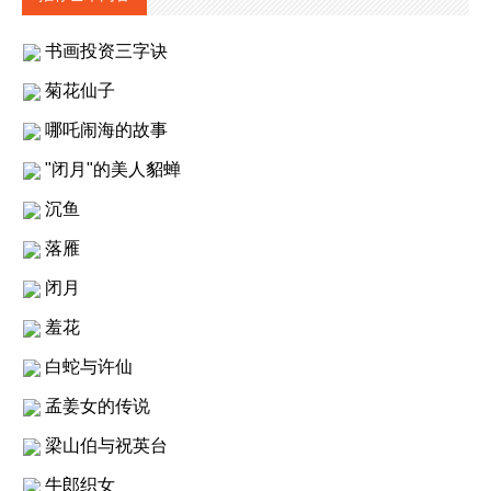
书画投资三字诀
菊花仙子
哪吒闹海的故事
"闭月"的美人貂蝉
沉鱼
落雁
闭月
羞花
白蛇与许仙
孟姜女的传说
梁山伯与祝英台
牛郎织女