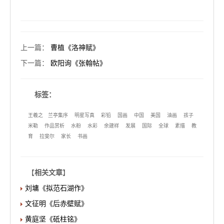
上一篇
：
曹植《洛神赋》
下一篇
：
欧阳询《张翰帖》
标签：
王羲之
兰亭集序
明星写真
彩铅
国画
中国
美国
油画
孩子
米勒
作品赏析
水粉
水彩
余建祥
发展
国际
全球
素描
教
育
拉斐尔
家长
书画
【
相关文章
】
刘墉《拟范石湖作》
文征明《后赤壁赋》
黄庭坚《砥柱铭》