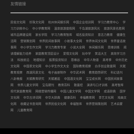
友情链接
民俗文化网
珍珠文化网
杭州休闲娱乐网
中国企业培训网
学习力教育中心
学
习力训练中心
中小学教育网
温泉旅游度假网
千岛湖旅游风光
旅游风景名胜网
城市品牌建设网
家长学院
学习力教育智库
域名投资知识
意志力教育
健康生
活网
营销策划网
世界民间故事网
小故事大全网
世界休闲文化网
世界童话故
事网
中小学生作文网
学习力教育专家
小说大全网
休闲娱乐网
思维训练
阅
读理解能力培养
家庭教育顶层设计
爱情文化网
玩中学
笑话大王
高效学习方
法
科技前沿
地理知识
股票投资知识
思维谷
中华人物谱
高考季
中外历史
文化网
中国茶文化网
中小学生作文大全
国际教育观察
白手创业致富网
天赋
教育观察
西湖风景文化
电子画册制作
中华武术网
教育趋势研究
科幻选刊
八卦晚报
天赋教育研究
天赋邂逅
中国酒文化网
宝宝成长网
中国民间故事
网
世界儿童文学网
宝岛期刊
教育百科
致富经
演讲与口才训练
高考智库
现代家庭教育网
网络营销传播网
中国儿童文学网
中国文学网
成语辞典
国学
文化网
中华古诗词网
中华大辞典
健康百科
幸福教育网
茶艺文化网
戏曲文
化网
收藏证书查询网
世界民俗文化网
幸福智库
世界营销策划网
艺术启蒙
网
儿童教育网