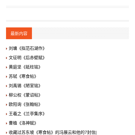
最新内容
刘墉《拟范石湖作》
文征明《后赤壁赋》
黄庭坚《砥柱铭》
苏轼《寒食帖》
刘禹锡《陋室铭》
柳公权《蒙诏帖》
欧阳询《张翰帖》
王羲之《兰亭集序》
曹植《洛神赋》
收藏过苏东坡《寒食帖》的冯展云和他的7封信|