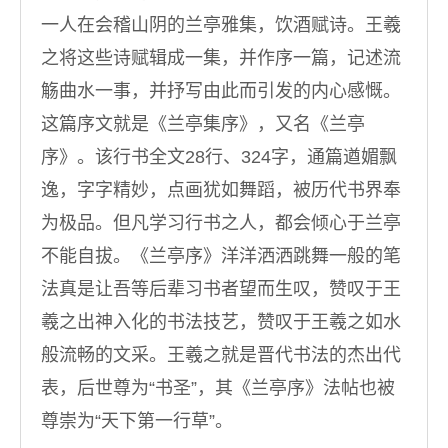
一人在会稽山阴的兰亭雅集，饮酒赋诗。王羲
之将这些诗赋辑成一集，并作序一篇，记述流
觞曲水一事，并抒写由此而引发的内心感慨。
这篇序文就是《兰亭集序》，又名《兰亭
序》。该行书全文28行、324字，通篇遒媚飘
逸，字字精妙，点画犹如舞蹈，被历代书界奉
为极品。但凡学习行书之人，都会倾心于兰亭
不能自拔。《兰亭序》洋洋洒洒跳舞一般的笔
法真是让吾等后辈习书者望而生叹，赞叹于王
羲之出神入化的书法技艺，赞叹于王羲之如水
般流畅的文采。王羲之就是晋代书法的杰出代
表，后世尊为“书圣”，其《兰亭序》法帖也被
尊崇为“天下第一行草”。