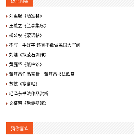
热点内容
刘禹锡《陋室铭》
王羲之《兰亭集序》
柳公权《蒙诏帖》
不写一手好字 还真不敢做民国大军阀
刘墉《拟范石湖作》
黄庭坚《砥柱铭》
董其昌作品赏析 董其昌书法欣赏
苏轼《寒食帖》
毛泽东书法作品赏析
文征明《后赤壁赋》
猜你喜欢