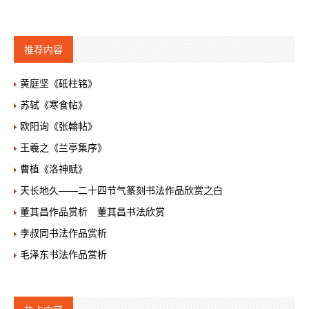
推荐内容
黄庭坚《砥柱铭》
苏轼《寒食帖》
欧阳询《张翰帖》
王羲之《兰亭集序》
曹植《洛神赋》
天长地久——二十四节气篆刻书法作品欣赏之白
董其昌作品赏析 董其昌书法欣赏
李叔同书法作品赏析
毛泽东书法作品赏析