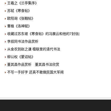
王羲之《兰亭集序》
苏轼《寒食帖》
欧阳询《张翰帖》
曹植《洛神赋》
收藏过苏东坡《寒食帖》的冯展云和他的7封信|
李叔同书法作品赏析
从金农到赵之谦 楹联里的清代书法
柳公权《蒙诏帖》
董其昌作品赏析 董其昌书法欣赏
不写一手好字 还真不敢做民国大军阀