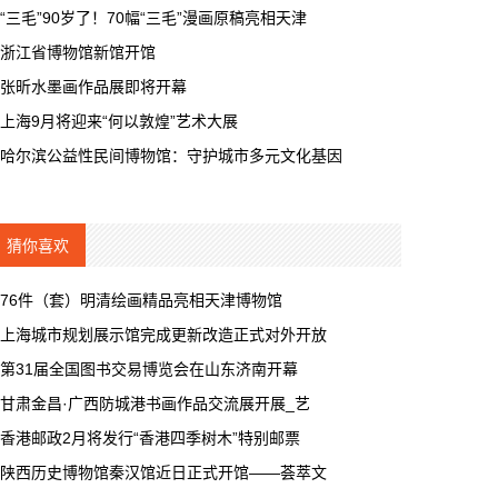
“三毛”90岁了！70幅“三毛”漫画原稿亮相天津
浙江省博物馆新馆开馆
张昕水墨画作品展即将开幕
上海9月将迎来“何以敦煌”艺术大展
哈尔滨公益性民间博物馆：守护城市多元文化基因
猜你喜欢
76件（套）明清绘画精品亮相天津博物馆
上海城市规划展示馆完成更新改造正式对外开放
第31届全国图书交易博览会在山东济南开幕
甘肃金昌·广西防城港书画作品交流展开展_艺
香港邮政2月将发行“香港四季树木”特别邮票
陕西历史博物馆秦汉馆近日正式开馆——荟萃文