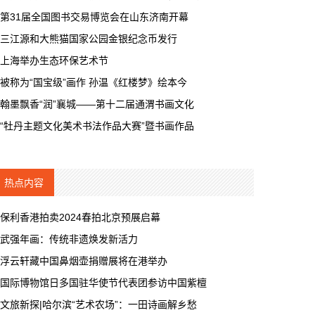
第31届全国图书交易博览会在山东济南开幕
三江源和大熊猫国家公园金银纪念币发行
上海举办生态环保艺术节
被称为“国宝级”画作 孙温《红楼梦》绘本今
翰墨飘香“润”襄城——第十二届通渭书画文化
“牡丹主题文化美术书法作品大赛”暨书画作品
热点内容
保利香港拍卖2024春拍北京预展启幕
武强年画：传统非遗焕发新活力
浮云轩藏中国鼻烟壶捐赠展将在港举办
国际博物馆日多国驻华使节代表团参访中国紫檀
文旅新探|哈尔滨“艺术农场”：一田诗画解乡愁