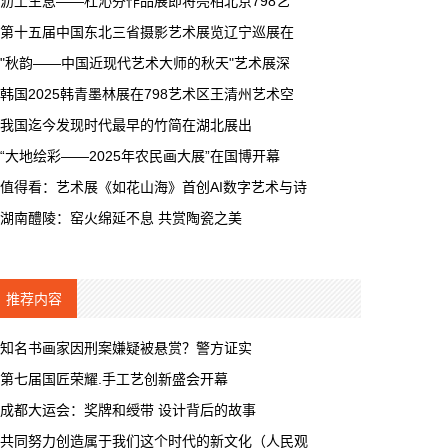
沥土生息——杜沁芬作品展即将亮相北京798艺
第十五届中国东北三省摄影艺术展览辽宁巡展在
"秋韵——中国近现代艺术大师的秋天"艺术展深
韩国2025韩青墨林展在798艺术区王清州艺术空
我国迄今发现时代最早的竹简在湖北展出
“大地绘彩——2025年农民画大展”在国博开幕
值得看：艺术展《如花山海》首创AI数字艺术与诗
湖南醴陵：窑火绵延不息 共赏陶瓷之美
推荐内容
知名书画家因刑案嫌疑被悬赏？警方证实
第七届国匠荣耀.手工艺创新盛会开幕
成都大运会：奖牌和绶带 设计背后的故事
共同努力创造属于我们这个时代的新文化（人民观