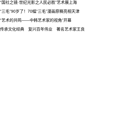
“国社之镜·世纪光影之人民必胜”艺术展上海
“三毛”90岁了！70幅“三毛”漫画原稿亮相天津
“艺术的共鸣——中韩艺术家的视角”开幕
传承文化经典 复兴百年伟业 著名艺术家王良