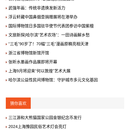
武强年画：传统非遗焕发新活力
浮云轩藏中国鼻烟壶捐赠展将在港举办
国际博物馆日多国驻华使节代表团参访中国紫檀
文旅新探|哈尔滨“艺术农场”：一田诗画解乡愁
“三毛”90岁了！70幅“三毛”漫画原稿亮相天津
浙江省博物馆新馆开馆
张昕水墨画作品展即将开幕
上海9月将迎来“何以敦煌”艺术大展
哈尔滨公益性民间博物馆：守护城市多元文化基因
猜你喜欢
三江源和大熊猫国家公园金银纪念币发行
2024上海豫园民俗艺术灯会亮灯