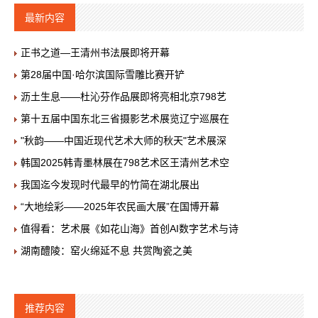
最新内容
正书之道—王清州书法展即将开幕
第28届中国·哈尔滨国际雪雕比赛开铲
沥土生息——杜沁芬作品展即将亮相北京798艺
第十五届中国东北三省摄影艺术展览辽宁巡展在
"秋韵——中国近现代艺术大师的秋天"艺术展深
韩国2025韩青墨林展在798艺术区王清州艺术空
我国迄今发现时代最早的竹简在湖北展出
“大地绘彩——2025年农民画大展”在国博开幕
值得看：艺术展《如花山海》首创AI数字艺术与诗
湖南醴陵：窑火绵延不息 共赏陶瓷之美
推荐内容