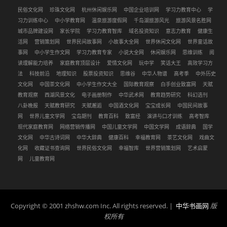
民俗文化网
珍珠文化网
杭州休闲娱乐网
中国企业培训网
学习力教育中心
学
习力训练中心
中小学教育网
温泉旅游度假网
千岛湖旅游风光
旅游风景名胜网
城市品牌建设网
家长学院
学习力教育智库
域名投资知识
意志力教育
健康生
活网
营销策划网
世界民间故事网
小故事大全网
世界休闲文化网
世界童话故
事网
中小学生作文网
学习力教育专家
小说大全网
休闲娱乐网
思维训练
阅
读理解能力培养
家庭教育顶层设计
爱情文化网
玩中学
笑话大王
高效学习方
法
科技前沿
地理知识
股票投资知识
思维谷
中华人物谱
高考季
中外历史
文化网
中国茶文化网
中小学生作文大全
国际教育观察
白手创业致富网
天赋
教育观察
西湖风景文化
电子画册制作
中华武术网
教育趋势研究
科幻选刊
八卦晚报
天赋教育研究
天赋邂逅
中国酒文化网
宝宝成长网
中国民间故事
网
世界儿童文学网
宝岛期刊
教育百科
致富经
演讲与口才训练
高考智库
现代家庭教育网
网络营销传播网
中国儿童文学网
中国文学网
成语辞典
国学
文化网
中华古诗词网
中华大辞典
健康百科
幸福教育网
茶艺文化网
戏曲文
化网
收藏证书查询网
世界民俗文化网
幸福智库
世界营销策划网
艺术启蒙
网
儿童教育网
Copyright © 2001 zhshw.com Inc. All rights reserved. |
中华书画网
版
权所有