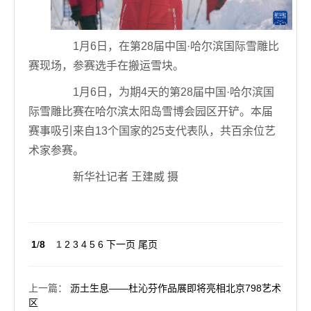
1月6日，在第28届中国·哈尔滨国际雪雕比
赛现场，参赛选手在搬运雪块。
1月6日，为期4天的第28届中国·哈尔滨国
际雪雕比赛在哈尔滨太阳岛雪博会园区开铲。本届
赛事吸引来自13个国家的25支代表队，共百余位艺
术家参赛。
新华社记者 王建威 摄
1
/
8
1
2
3
4
5
6
下一页
尾页
上一篇
：
沥土生息——杜沁芬作品展即将亮相北京798艺术
区