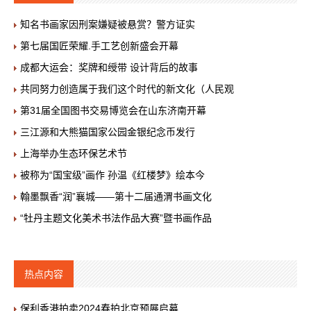
知名书画家因刑案嫌疑被悬赏？警方证实
第七届国匠荣耀.手工艺创新盛会开幕
成都大运会：奖牌和绶带 设计背后的故事
共同努力创造属于我们这个时代的新文化（人民观
第31届全国图书交易博览会在山东济南开幕
三江源和大熊猫国家公园金银纪念币发行
上海举办生态环保艺术节
被称为“国宝级”画作 孙温《红楼梦》绘本今
翰墨飘香“润”襄城——第十二届通渭书画文化
“牡丹主题文化美术书法作品大赛”暨书画作品
热点内容
保利香港拍卖2024春拍北京预展启幕