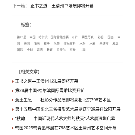
下一篇
：
正书之道—王清州书法展即将开幕
标签：
第28届
中国
哈尔滨
国际雪雕比赛
开铲
明星写真
彩铅
国画
中
国
美国
油画
孩子
米勒
作品赏析
水粉
水彩
余建祥
发展
国际
全球
素描
教育
拉斐尔
家长
书画
【
相关文章
】
正书之道—王清州书法展即将开幕
第28届中国·哈尔滨国际雪雕比赛开铲
沥土生息——杜沁芬作品展即将亮相北京798艺术区
第十五届中国东北三省摄影艺术展览辽宁巡展在沈阳开展
"秋韵——中国近现代艺术大师的秋天"艺术展深圳启幕
韩国2025韩青墨林展在798艺术区王清州艺术空间开幕