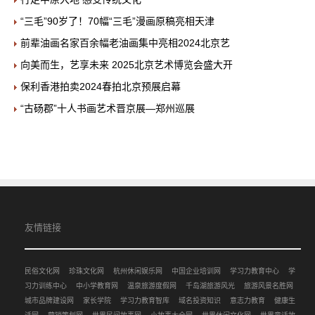
“三毛”90岁了！70幅“三毛”漫画原稿亮相天津
前辈油画名家百余幅老油画集中亮相2024北京艺
向美而生，艺享未来 2025北京艺术博览会盛大开
保利香港拍卖2024春拍北京预展启幕
“古砀郡”十人书画艺术晋京展—郑州巡展
友情链接
民俗文化网
珍珠文化网
杭州休闲娱乐网
中国企业培训网
学习力教育中心
学
习力训练中心
中小学教育网
温泉旅游度假网
千岛湖旅游风光
旅游风景名胜网
城市品牌建设网
家长学院
学习力教育智库
域名投资知识
意志力教育
健康生