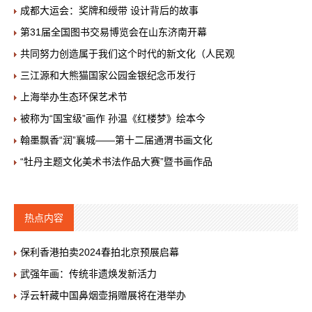
成都大运会：奖牌和绶带 设计背后的故事
第31届全国图书交易博览会在山东济南开幕
共同努力创造属于我们这个时代的新文化（人民观
三江源和大熊猫国家公园金银纪念币发行
上海举办生态环保艺术节
被称为“国宝级”画作 孙温《红楼梦》绘本今
翰墨飘香“润”襄城——第十二届通渭书画文化
“牡丹主题文化美术书法作品大赛”暨书画作品
热点内容
保利香港拍卖2024春拍北京预展启幕
武强年画：传统非遗焕发新活力
浮云轩藏中国鼻烟壶捐赠展将在港举办