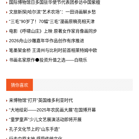
国际博物馆日多国驻华使节代表团参访中国紫檀
文旅新探|哈尔滨“艺术农场”：一田诗画解乡愁
“三毛”90岁了！70幅“三毛”漫画原稿亮相天津
电影《呼啸山庄》上映 原著女作家肖像画同步
2026舟山沙雕嘉年华作品创作有序推进
笔墨架金桥 王清州与比利时前首相莱特姆中欧
书画名家原作⚫投资升值之选——白晓乐
猜你喜欢
来博物馆“打开”英国维多利亚时代
“大地绘彩——2025年农民画大展”在国博开幕
“童梦童声”少儿文艺展演活动即将开展
孔子文化节上的“山东手造”
行走中原大地 感受传统文化