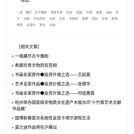
一扇
藏尽
古今雅韵
明星写真
彩铅
国画
中国
美国
油画
孩
子
米勒
作品赏析
水粉
水彩
余建祥
发展
国际
全球
素描
教育
拉斐尔
家长
书画
【
相关文章
】
一扇藏尽古今雅韵
希腊珍贵文物西安亮相
书画名家原作⚫投资升值之选——王起富
艺术名家作品⚫投资价值之选——张德华
书画名家原作⚫投资升值之选——司徒惠霞
杭州举办国家级非物质文化遗产木版水印“十竹斋艺术文献
作品展”
国博新展首次系统性呈现卡塔尔游牧生活
莫兰迪作品将在沪展出