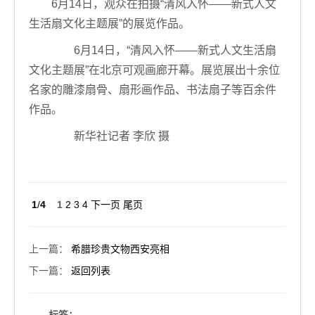
6月14日，观众在拍摄“清风入怀——新式人文
生活扇文化主题展”的展览作品。
6月14日，“清风入怀——新式人文生活扇
文化主题展”在北京可观画廊开幕。展览展出十余位
名家的雕漆扇骨、扇形画作品、书法扇子等百余件
作品。
新华社记者 李欣 摄
1
/
4
1
2
3
4
下一页
尾页
上一篇
：
希腊珍贵文物西安亮相
下一篇
：
返回列表
标签：