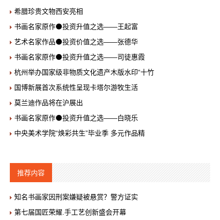
希腊珍贵文物西安亮相
书画名家原作⚫投资升值之选——王起富
艺术名家作品⚫投资价值之选——张德华
书画名家原作⚫投资升值之选——司徒惠霞
杭州举办国家级非物质文化遗产木版水印“十竹
国博新展首次系统性呈现卡塔尔游牧生活
莫兰迪作品将在沪展出
书画名家原作⚫投资升值之选——白晓乐
中央美术学院“焕彩共生”毕业季 多元作品精
推荐内容
知名书画家因刑案嫌疑被悬赏？警方证实
第七届国匠荣耀.手工艺创新盛会开幕