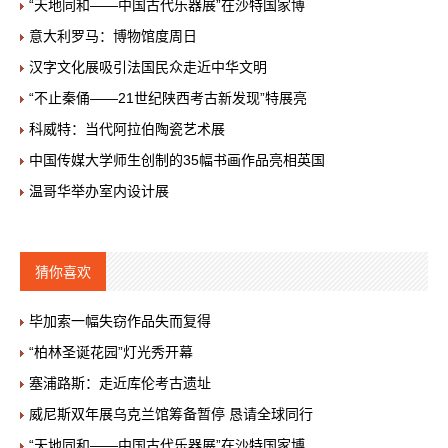
“天地同和——中国古代乐器展”在沙特国家博
意大利罗马：博物馆度周日
汉字文化展吸引法国民众走近中华文明
“不止秦俑——21世纪陕西考古新发现”特展亮
科威特：当代阿拉伯陶瓷艺术展
中国传媒大学师生创制的35幅书画作品亮相英国
温哥华举办室内设计展
猜你喜欢
毕加索一幅失窃作品失而复得
“柏林圣诞花园”灯光秀开幕
塞浦路斯：走近库伦考古遗址
威尼斯双年展乌克兰馆筹备暂停 恳请全球同行
“天地同和——中国古代乐器展”在沙特国家博