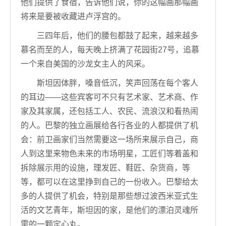
他们提供了食宿，告诉他们说，你的这幅画那幅画
将来是要被收藏进卢浮宫的。
三四年后，他们的腰包都鼓了起来，越来越多
慕名而至的人，每天晚上挤满了花园街27号，追慕
一个来自美国的沙龙女主人的风采。
斯坦因体胖，嗓音低沉，笑声回荡在每个客人
的耳边——这些宾客可不只有艺术家、艺术商、作
家及其家属，还包括工人、农民、流浪汉和看热闹
的人。巴黎的独立画展给各行各业的人都提供了机
会：前卫画家们当然需要这一场所来展示自己，商
人到这里来物色未来的市场明星，工匠们等着盖和
拆除展示用的设施，理发匠、鞋匠、杂货商，等
等，都可以在这里挣到自己的一份收入。巴黎给太
多的人提供了机会，特别是那些想过波西米亚式生
活的文艺青年，斯坦因的家，是他们的漂泊灵魂所
需的一颗定心丸。