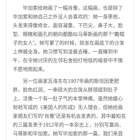
毕加索给她画了一幅肖像，这幅画，也是除了
毕加索和她自己之外没人会喜欢的：她一身黑袍，
头发束得像修女，面容凝重，下巴尖，鼻子大，脸
型、眼睛和面孔的朝向都酷似马蒂斯画的那个“戴帽
子的女人”。她写累了的时候，就坐在画底下的沙发
上伸展全身。她习惯写到凌晨去睡，一直睡到中
午，在令她讨厌的左邻右舍拍打地毯的噪音中不情
不愿地爬起来。
另一位画家瓦洛东在1907年画的斯坦因更肥
胖，脸色红润，一串硕大的念珠从脖颈缀到肚子
上，活像一个有一肚子气的本堂神甫。虽然她雄心
勃勃写成的《美国人的形成》无人理会，但她给画
家朋友们写的“肖像”还是有机会发表的，其中最知名
的三篇发表于1912年的一本杂志上，分别写塞尚、
马蒂斯和毕加索。她写毕加索的那一篇，我们来尝