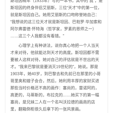
斯坦因晚年（1933年）写的一本书，其中的“我”，是
斯坦因的终身伴侣艾丽斯，三位“天才”中的第一位，
就是斯坦因自己。她用艾丽斯的口吻称誉她自己：
“我想说的这三位天才就是斯坦因、巴勃罗·毕加索和
阿尔弗雷德·怀特海（哲学家，罗素的恩师之一）
……这三个人我都没有看错。”
心理学上有种讲法，说你真心地把一个人当天
才来对待，他就能达到天才的高度。斯坦因都不需
要被人这样对待，她对自己的评估就是不世出的天
才。“我来巴黎就是要消灭19世纪的”，她说。那是
1903年，她40岁，到巴黎去和先前已在那里的小哥
哥里奥和嫂子会合，然后，她利用丰厚的家财买进
那些当时价格还不高的画作：塞尚的，雷诺阿的，
高更的，马蒂斯的，布拉克的……她买下的第一幅
塞尚，是兄妹二人在一个名叫沃拉德的画商的店
里，翻箱倒柜很久后拿下的一张风景画。