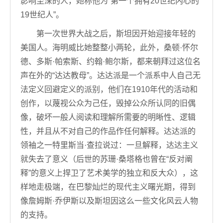
影响至深的人，她称他为“第一个拥有20世纪内心的
19世纪人”。
第一次世界大战之后，斯坦因开始迎接年轻的
美国人。海明威比她整整小两轮，此外，桑顿·怀尔
德、多斯·帕索斯、约翰·鲍尔斯，都来朝拜过这位名
声在外的“达达教母”。达达派是一个派系中人自己无
法定义回避定义的派别，他们在1910年代的活动和
创作，以蔑视公众为己任，毁掉公众所认同的旧偶
像，破坏一般人阅读和理解所需要的明晰性、逻辑
性，并且从不对自己的作品作任何解释。达达派的
领袖之一特里斯当·查拉说过：一旦解释，达达主义
就失去了意义（后世的苏珊·桑塔格也曾在“反对阐
释”的意义上捍卫了艺术美学的独立和反大众），这
样地走极端，在巴黎灿烂的现代主义曙光期，得到
像詹姆斯·乔伊斯以及斯坦因这么一些文化风云人物
的支持。