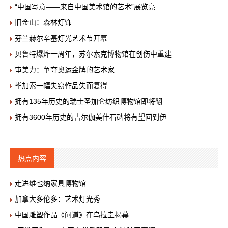
“中国写意——来自中国美术馆的艺术”展览亮
旧金山：森林灯饰
芬兰赫尔辛基灯光艺术节开幕
贝鲁特爆炸一周年，苏尔索克博物馆在创伤中重建
审美力：争夺奥运金牌的艺术家
毕加索一幅失窃作品失而复得
拥有135年历史的瑞士圣加仑纺织博物馆即将翻
拥有3600年历史的吉尔伽美什石碑将有望回到伊
热点内容
走进维也纳家具博物馆
加拿大多伦多：艺术灯光秀
中国雕塑作品《问道》在乌拉圭揭幕