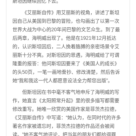
斯坦因继续回忆下去。
《艾丽斯自传》用艾丽斯的视角，讲述了斯坦
因自己从美国到巴黎的冒险，也勾画出了以第一次
世界大战为中心的20年间巴黎的文艺众生。到了最
后两章，海明威出现了。他是在1921年12月抵达
的，认识斯坦因后，二人挽着胳膊的亲密场景令艾
丽斯十分不爽。对斯坦因的恩遇，海明威给了可谓
隆重的报答：他问斯坦因要来了《美国人的成长》
的头50页，一笔一画地誊抄、修改清楚，然后告诉
她“我和我这一代人都愿意设法全力帮您出版”。
但斯坦因在书中毫不客气地申斥了海明威的写
作，她直言《太阳照常升起》里的很多描写都需要
修改重写。她唯一欣赏的美国作家是菲茨杰拉德，
《艾丽斯自传》中写道：“她认为，在同时代的许多
著名作家被遗忘时，菲茨杰拉德的作品还会被阅
读。”她不客气地评论，把当年的朋友们都给得罪