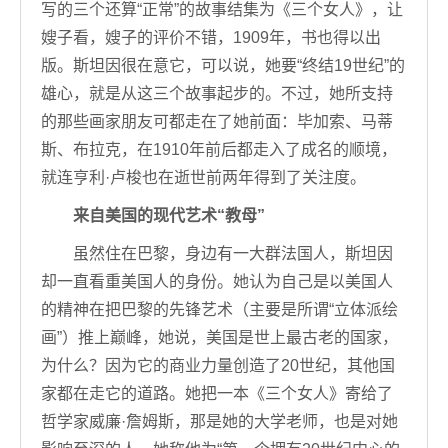
写的三个还算“正常”的故事结集为《三个女人》，让
嫂子看，嫂子的评价不错，1909年，书也得以出
版。斯坦因很在意它，可以说，她要“终结19世纪”的
雄心，就是从这三个故事起步的。不过，她所支持
的那些画家朋友可都走在了她前面：毕加索、马蒂
斯、布拉克，在1910年前后都走入了成名的顺境，
就连亨利·卢梭也在逝世前两年得到了关注度。
来自美国的现代艺术“教母”
虽然住在巴黎，身边有一大群法国人，斯坦因
却一直看重美国人的身份。她认为自己是以美国人
的精神在把巴黎的先锋艺术（主要是所谓“立体派绘
画”）推上巅峰，她说，美国是世上最古老的国家，
为什么？因为它的商业力量创造了20世纪，其他国
家都在走它的道路。她把一本《三个女人》寄给了
哲学家威廉·詹姆斯，那是她的大学老师，也是对她