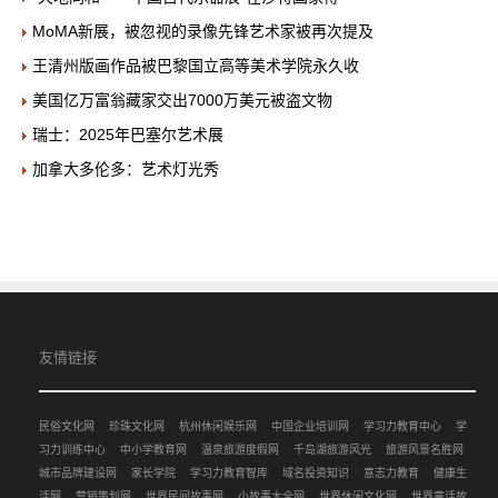
MoMA新展，被忽视的录像先锋艺术家被再次提及
王清州版画作品被巴黎国立高等美术学院永久收
美国亿万富翁藏家交出7000万美元被盗文物
瑞士：2025年巴塞尔艺术展
加拿大多伦多：艺术灯光秀
友情链接
民俗文化网
珍珠文化网
杭州休闲娱乐网
中国企业培训网
学习力教育中心
学
习力训练中心
中小学教育网
温泉旅游度假网
千岛湖旅游风光
旅游风景名胜网
城市品牌建设网
家长学院
学习力教育智库
域名投资知识
意志力教育
健康生
活网
营销策划网
世界民间故事网
小故事大全网
世界休闲文化网
世界童话故