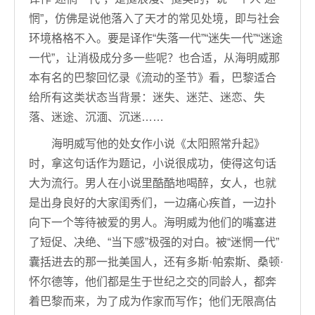
惘”，仿佛是说他落入了天才的常见处境，即与社会
环境格格不入。要是译作“失落一代”“迷失一代”“迷途
一代”，让消极成分多一些呢？也合适，从海明威那
本有名的巴黎回忆录《流动的圣节》看，巴黎适合
给所有这类状态当背景：迷失、迷茫、迷恋、失
落、迷途、沉湎、沉迷……
海明威写他的处女作小说《太阳照常升起》
时，拿这句话作为题记，小说很成功，使得这句话
大为流行。男人在小说里酷酷地喝醉，女人，也就
是出身良好的大家闺秀们，一边痛心疾首，一边扑
向下一个等待被爱的男人。海明威为他们的嘴塞进
了短促、决绝、“当下感”极强的对白。被“迷惘一代”
囊括进去的那一批美国人，还有多斯·帕索斯、桑顿·
怀尔德等，他们都是生于世纪之交的同龄人，都奔
着巴黎而来，为了成为作家而写作；他们无限高估