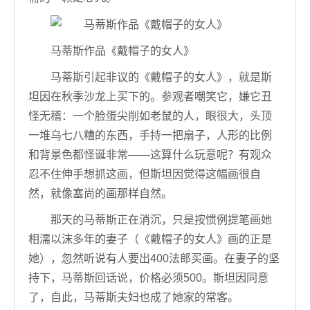
马蒂斯作品《戴帽子的女人》
马蒂斯引起非议的《戴帽子的女人》，就是斯
坦因在秋季沙龙上买下的。参观者嘲笑它，嫌它丑
怪无稽：一个脸蛋尖削如老鼠的人，眼很大，头顶
一堆乌七八糟的东西，手持一把扇子，人形的比例
和背景色都怪诞非常——这算什么玩意呢？有观众
忍不住伸手想抓这画，但斯坦因觉得这幅画很自
然，就像塞尚的画那样自然。
那天的马蒂斯正在消沉，只是按惯例提笔画她
相濡以沫多年的妻子（《戴帽子的女人》画的正是
她），忽然听说有人要出400法郎买画。在妻子的坚
持下，马蒂斯回话说，价格必须500。斯坦因同意
了，自此，马蒂斯夫妇也成了她家的常客。