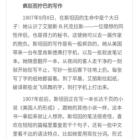
疯狂而拧巴的写作
1907年9月8日，在斯坦因的生命中是个大日
子：她认识了艾丽斯·B.托克拉斯——一位理想的同
性伴侣，也是得力的秘书，这使她可以去一展作家
的抱负。斯坦因的写作是有一股疯劲的，她从美国
带来一台布里肯斯德弗打字机，以及一批软皮笔记
本。她随意翻开一本，从夜间的客人走干净的一刻
就开始狂写不止，写好一张后撕下往地上扔。每张
写了字的纸她都留着。到了早晨，艾丽斯捡起纸，
破译那些龙飞凤舞的字，到打字机上打出来。
1907年前后，斯坦因正在写一本长达千页的小
说《美国人的形成》，跟她的其他小说一样，这本
书一拿起来就让人想弃。斯坦因的笔法很奇怪，喜
欢在短短的篇幅里重复若干个句子，还有一些中文
里看不出的语法特点，比如她爱用现在分词。形式