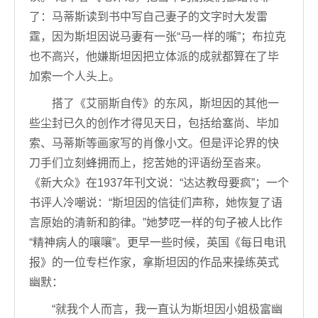
了：马蒂斯读到书中写自己妻子的文字时大发雷
霆，因为斯坦因说马妻有一张“马一样的嘴”；布拉克
也不高兴，他嫌斯坦因把立体派的成就都算在了毕
加索一个人头上。
搭了《艾丽斯自传》的东风，斯坦因的其他一
些尘封已久的创作才得见天日，包括给塞尚、毕加
索、马蒂斯等画家写的肖像小文。但是评论界的快
刀手们立刻蜂拥而上，挖苦她的评语纷至沓来。
《新大众》在1937年刊文说：“达达教母要疯”；一个
书评人冷嘲说：“斯坦因的信徒们声称，她恢复了语
言原始的清新和韵律。”她梦呓一样的句子被人比作
“精神病人的嚷嚷”。更早一些时候，英国《每日电讯
报》的一位专栏作家，拿斯坦因的作品来操练英式
幽默：
“就我个人而言，我一直认为斯坦因小姐极富幽