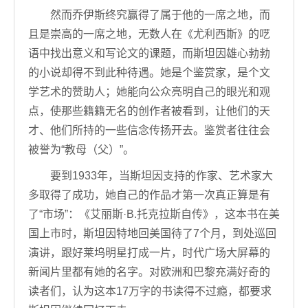
然而乔伊斯终究赢得了属于他的一席之地，而
且是崇高的一席之地，无数人在《尤利西斯》的呓
语中找出意义和写论文的课题，而斯坦因雄心勃勃
的小说却得不到此种待遇。她是个鉴赏家，是个文
学艺术的赞助人；她能向公众亮明自己的眼光和观
点，使那些籍籍无名的创作者被看到，让他们的天
才、他们所持的一些信念传扬开去。鉴赏者往往会
被誉为“教母（父）”。
要到1933年，当斯坦因支持的作家、艺术家大
多取得了成功，她自己的作品才第一次真正算是有
了“市场”：《艾丽斯·B.托克拉斯自传》，这本书在美
国上市时，斯坦因特地回美国待了7个月，到处巡回
演讲，跟好莱坞明星打成一片，时代广场大屏幕的
新闻片里都有她的名字。对欧洲和巴黎充满好奇的
读者们，认为这本17万字的书读得不过瘾，都要求