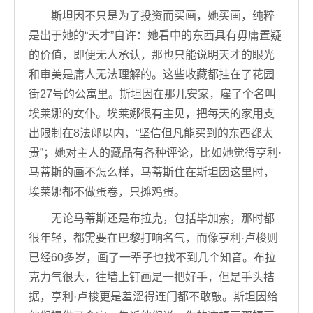
斯坦因不只是为了投资而买画，她买画，纯粹
是出于她的“天才”自许：她看中的东西具有毋庸置疑
的价值，即便无人承认，那也只能说明天才的眼光
和审美是庸人无法理解的。这些收藏都挂在了花园
街27号的公寓里。斯坦因在那儿安家，雇了个名叫
埃莱娜的女仆。埃莱娜很有主见，把每天的家用支
出限制在8法郎以内，“坚信但凡能买到的东西都太
贵”；她对主人的藏品有各种评论，比如她觉得亨利·
马蒂斯的画不怎么样，马蒂斯住在斯坦因这里时，
埃莱娜都不做蛋卷，只摊鸡蛋。
无论马蒂斯还是布拉克，包括毕加索，那时都
很年轻，都需要在巴黎打响名气，而像亨利·卢梭则
已经60多岁，画了一辈子也找不到几个知音。布拉
克力气很大，往墙上钉画是一把好手，但是手头拮
据，亨利·卢梭更是羞涩得连门都不敢敲。斯坦因给