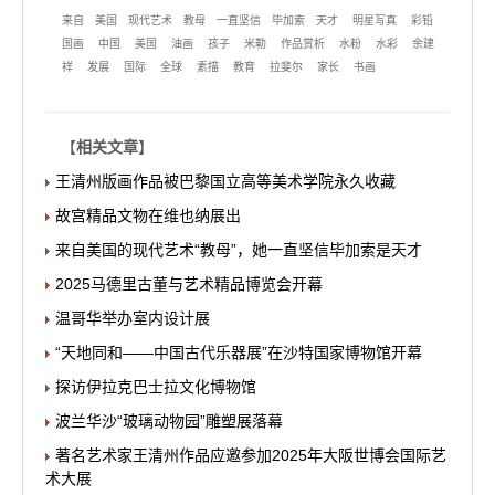
来自
美国
现代艺术
教母
一直坚信
毕加索
天才
明星写真
彩铅
国画
中国
美国
油画
孩子
米勒
作品赏析
水粉
水彩
余建
祥
发展
国际
全球
素描
教育
拉斐尔
家长
书画
【
相关文章
】
王清州版画作品被巴黎国立高等美术学院永久收藏
故宫精品文物在维也纳展出
来自美国的现代艺术“教母”，她一直坚信毕加索是天才
2025马德里古董与艺术精品博览会开幕
温哥华举办室内设计展
“天地同和——中国古代乐器展”在沙特国家博物馆开幕
探访伊拉克巴士拉文化博物馆
波兰华沙“玻璃动物园”雕塑展落幕
著名艺术家王清州作品应邀参加2025年大阪世博会国际艺
术大展