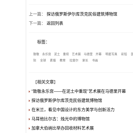
上一篇
：
探访俄罗斯伊尔库茨克民俗建筑博物馆
下一篇
：
返回列表
标签：
致敬
永乐宫
泥土
重现
艺术展
马德里
开幕
明星写真
彩铅
际
全球
素描
教育
拉斐尔
家长
书画
【
相关文章
】
“致敬永乐宫——在泥土中重现”艺术展在马德里开幕
探访俄罗斯伊尔库茨克民俗建筑博物馆
在米兰，看见中国设计的东方美学与创新活力
马耳他比尔古：烛光中的博物馆
加拿大伯纳比举办回收材料艺术展