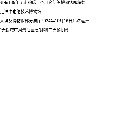
拥有135年历史的瑞士圣加仑纺织博物馆即将翻
走进维也纳技术博物馆
大埃及博物馆部分展厅2024年10月16日起试运营
“无锡城市风景油画展”即将在巴黎闭幕