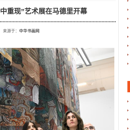
土中重现”艺术展在马德里开幕
 来源于：
中华书画网