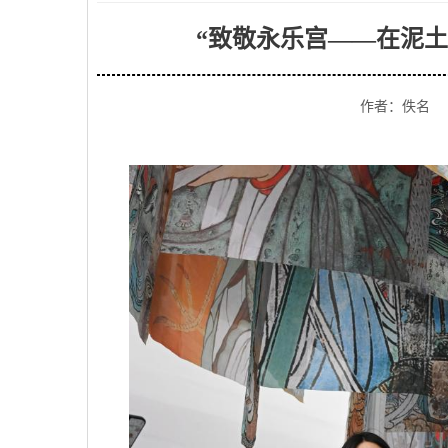
“致敬永乐宫——在泥
作者：佚名