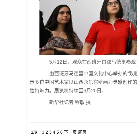
5月12日，观众在西班牙首都马德里参观“
由西班牙马德里中国文化中心举办的“致敬永
示多位中国艺术家以山西永乐宫壁画为灵感创作
独特魅力。展览将持续至6月20日。
新华社记者 程敏 摄
1
/
6
1
2
3
4
5
6
下一页
尾页