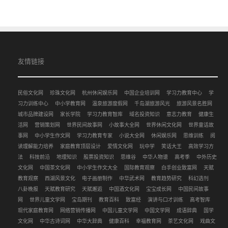
友情链接
民俗文化网
珍珠文化网
杭州休闲娱乐网
中国企业培训网
学习力教育中心
学
习力训练中心
中小学教育网
温泉旅游度假网
千岛湖旅游风光
旅游风景名胜网
城市品牌建设网
家长学院
学习力教育智库
域名投资知识
意志力教育
健康生
活网
营销策划网
世界民间故事网
小故事大全网
世界休闲文化网
世界童话故
事网
中小学生作文网
学习力教育专家
小说大全网
休闲娱乐网
思维训练
阅
读理解能力培养
家庭教育顶层设计
爱情文化网
玩中学
笑话大王
高效学习方
法
科技前沿
地理知识
股票投资知识
思维谷
中华人物谱
高考季
中外历史
文化网
中国茶文化网
中小学生作文大全
国际教育观察
白手创业致富网
天赋
教育观察
西湖风景文化
电子画册制作
中华武术网
教育趋势研究
科幻选刊
八卦晚报
天赋教育研究
天赋邂逅
中国酒文化网
宝宝成长网
中国民间故事
网
世界儿童文学网
宝岛期刊
教育百科
致富经
演讲与口才训练
高考智库
现代家庭教育网
网络营销传播网
中国儿童文学网
中国文学网
成语辞典
国学
文化网
中华古诗词网
中华大辞典
健康百科
幸福教育网
茶艺文化网
戏曲文