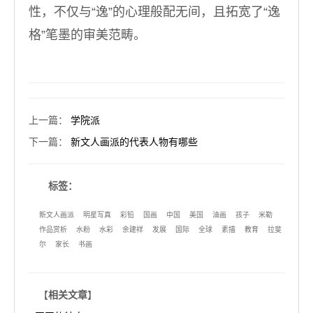
性，不仅与“逸”的心理般配无间，且拓宽了“逸
格”笔墨的审美范畴。
上一篇
：
学院派
下一篇
：
新文人画派的代表人物有哪些
标签：
新文人画派
明星写真
彩铅
国画
中国
美国
油画
孩子
米勒
作品赏析
水粉
水彩
余建祥
发展
国际
全球
素描
教育
拉斐
尔
家长
书画
【
相关文章
】