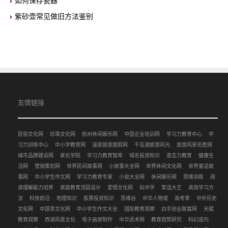
如何保存瓷器
紫砂壶常见做旧方法鉴别
友情链接
民俗文化网
珍珠文化网
杭州休闲娱乐网
中国企业培训网
学习力教育中心
学
习力训练中心
中小学教育网
温泉旅游度假网
千岛湖旅游风光
旅游风景名胜网
城市品牌建设网
家长学院
学习力教育智库
域名投资知识
意志力教育
健康生
活网
营销策划网
世界民间故事网
小故事大全网
世界休闲文化网
世界童话故
事网
中小学生作文网
学习力教育专家
小说大全网
休闲娱乐网
思维训练
阅
读理解能力培养
家庭教育顶层设计
爱情文化网
玩中学
笑话大王
高效学习方
法
科技前沿
地理知识
股票投资知识
思维谷
中华人物谱
高考季
中外历史
文化网
中国茶文化网
中小学生作文大全
国际教育观察
白手创业致富网
天赋
教育观察
西湖风景文化
电子画册制作
中华武术网
教育趋势研究
科幻选刊