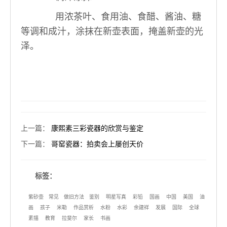
用浓茶叶、食用油、食醋、酱油、糖
等调和成汁，涂抹在新壶表面，掩盖新壶的光
泽。
上一篇
：
康熙素三彩瓷器的欣赏与鉴定
下一篇
：
哥窑瓷器：拍卖会上屡创天价
标签：
紫砂壶
常见
做旧方法
鉴别
明星写真
彩铅
国画
中国
美国
油
画
孩子
米勒
作品赏析
水粉
水彩
余建祥
发展
国际
全球
素描
教育
拉斐尔
家长
书画