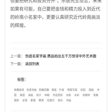
但要把研究和投资分开”，乐居先生坦言，未来
如果有可能，自己要把金钱和精力投入到近代
的岭南小名家中，更要认真研究近代岭南画派
的辉煌。
上一篇
：
伪造名家字画 赝品拍出五千万惊讶中外艺术圈
下一篇
：
返回列表
标签：
收藏投资
名家书画
附庸风雅
保值
升值
明星写真
彩铅
国画
中
国
美国
油画
孩子
米勒
作品赏析
水粉
水彩
余建祥
发展
国际
全球
素描
教育
拉斐尔
家长
书画