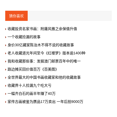
猜你喜欢
收藏投资名家书画：附庸风雅之余保值升值
一个收藏捡漏的故事
身价30亿藏家陈治木不得不说的收藏故事
老人收藏道光年间至今《红楼梦》版本逾1400种
我和收藏那些事：发掘澳门邮票百年中的唯一
路边摊买回价值百万《百美图》
全世界最大的中国书画收藏家和他的收藏故事
收藏界十人捡漏九个吃大亏
一幅齐白石的画半年赚了40万
家传古画被鉴为赝品17万卖出 一年后拍9000万