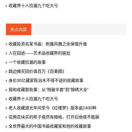
收藏界十人捡漏九个吃大亏
热点内容
收藏投资名家书画：附庸风雅之余保值升值
人在囧途——艺术品收藏界的尴尬
一个收藏捡漏的故事
路边摊买回价值百万《百美图》
身价30亿藏家陈治木不得不说的收藏故事
我和收藏那些事：从“残破半套”到“锦绣大全”
收藏界十人捡漏九个吃大亏
老人收藏道光年间至今《红楼梦》版本逾1400种
花两百块买的柜子竟然有暗格，打开后他夜不能寐
全世界最大的中国书画收藏家和他的收藏故事