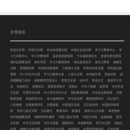
友情链接
民俗文化网
珍珠文化网
杭州休闲娱乐网
中国企业培训网
学习力教育中心
学
习力训练中心
中小学教育网
温泉旅游度假网
千岛湖旅游风光
旅游风景名胜网
城市品牌建设网
家长学院
学习力教育智库
域名投资知识
意志力教育
健康生
活网
营销策划网
世界民间故事网
小故事大全网
世界休闲文化网
世界童话故
事网
中小学生作文网
学习力教育专家
小说大全网
休闲娱乐网
思维训练
阅
读理解能力培养
家庭教育顶层设计
爱情文化网
玩中学
笑话大王
高效学习方
法
科技前沿
地理知识
股票投资知识
思维谷
中华人物谱
高考季
中外历史
文化网
中国茶文化网
中小学生作文大全
国际教育观察
白手创业致富网
天赋
教育观察
西湖风景文化
电子画册制作
中华武术网
教育趋势研究
科幻选刊
八卦晚报
天赋教育研究
天赋邂逅
中国酒文化网
宝宝成长网
中国民间故事
网
世界儿童文学网
宝岛期刊
教育百科
致富经
演讲与口才训练
高考智库
现代家庭教育网
网络营销传播网
中国儿童文学网
中国文学网
成语辞典
国学
文化网
中华古诗词网
中华大辞典
健康百科
幸福教育网
茶艺文化网
戏曲文
化网
收藏证书查询网
世界民俗文化网
幸福智库
世界营销策划网
艺术启蒙