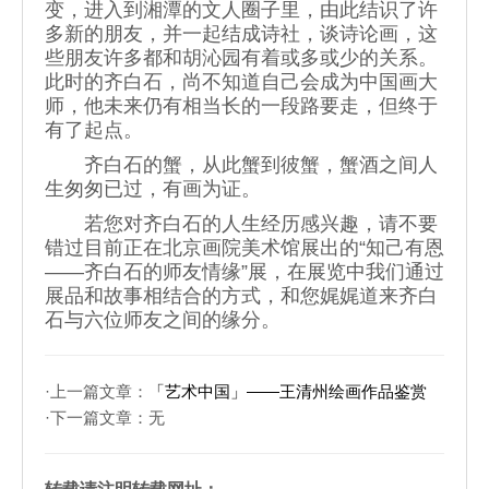
变，进入到湘潭的文人圈子里，由此结识了许
多新的朋友，并一起结成诗社，谈诗论画，这
些朋友许多都和胡沁园有着或多或少的关系。
此时的齐白石，尚不知道自己会成为中国画大
师，他未来仍有相当长的一段路要走，但终于
有了起点。
齐白石的蟹，从此蟹到彼蟹，蟹酒之间人
生匆匆已过，有画为证。
若您对齐白石的人生经历感兴趣，请不要
错过目前正在北京画院美术馆展出的“知己有恩
——齐白石的师友情缘”展，在展览中我们通过
展品和故事相结合的方式，和您娓娓道来齐白
石与六位师友之间的缘分。
·上一篇文章：
「艺术中国」——王清州绘画作品鉴赏
·下一篇文章：无