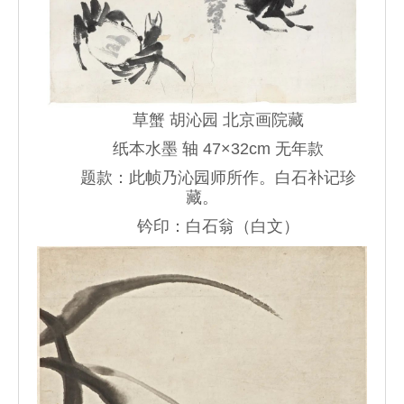
草蟹 胡沁园 北京画院藏
纸本水墨 轴 47×32cm 无年款
题款：此帧乃沁园师所作。白石补记珍
藏。
钤印：白石翁（白文）