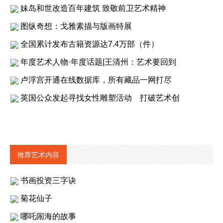
妹岛和世改造百年建筑 致敬前卫艺术精神
图纵奇想：戈雅素描与版画特展
全国累计发布古籍资源达7.4万部（件）
年度艺术人物·年度话题|王清州：艺术要回到
卢浮宫开通在线数据库，所有藏品一网打尽
英国公众发起寻找女性雕塑活动 打破艺术创
推荐艺术内容
书画投资三字诀
菊花仙子
哪吒闹海的故事