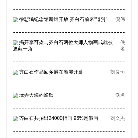
徐悲鸿纪念馆新馆开放 齐白石前来“道贺”
倪伟
揭开李可染与齐白石两位大师人物画成就被
佚
遮蔽一角
名
齐白石作品回乡展在湘潭开幕
刘良恒
玩弄大海的螃蟹
佚名
齐白石共拍出24000幅画 96%是假画
刘文杰