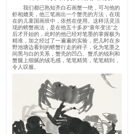
我们都已熟知齐白石画蟹一绝，可与他的
虾相媲美，他三笔画出一个蟹壳的方法，在现
在的儿童国画班中，依然在使用。这样活灵活
现的螃蟹画法，是在他五十多岁“衰年变法”之
后才开始的，此时的他已经对笔墨的掌握极为
精准，加之经过了一遍遍的实验，把儿时在乡
野池塘边看到的螃蟹行走的样子，化为笔墨之
间黑与白的关系，蟹壳的凹凸、蟹爪的锐利和
蟹腿上细腻的绒毛感，笔笔精简，笔笔精到，
令人叹服。