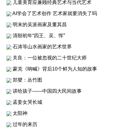
儿童美育应兼顾经典艺术与当代艺术
AI学会了艺术创作 艺术家就要消失了吗
明末的吴派画家及董其昌
清朝初年“四王、吴、恽”
石涛等山水画家的艺术世界
关良：一位被忽视的二十世纪大师
蒙克《呐喊》背后10个鲜为人知的故事
郑燮：丛竹图
讲给孩子——中国四大民间故事
孟姜女哭长城
太阳神
过年的来历