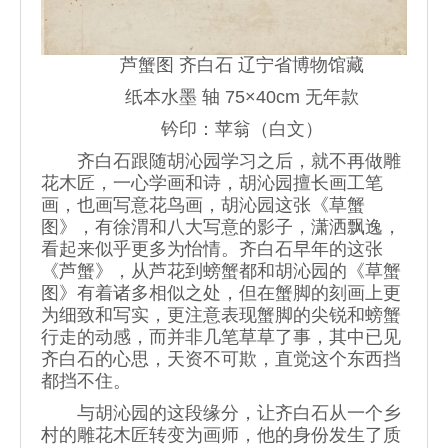
芦蟹图 齐白石 辽宁省博物馆藏
纸本水墨 轴 75×40cm 无年款
钤印：苹翁（白文）
齐白石跟随胡沁园学习之后，就不再做雕
花木匠，一心学画和诗，胡沁园擅长画工笔
画，也画写意花鸟画，胡沁园这张《草蟹
图》，有徐渭和八大写意的影子，潇洒飘逸，
看起来似乎更多为怡情。齐白石早年的这张
《芦蟹》，从芦花到螃蟹都和胡沁园的《草蟹
图》有着诸多相似之处，但在蟹脚的刻画上更
为细致和写实，更注意表现蟹脚的尖锐和螃蟹
行走的动感，而并非几笔草草了事，其中已见
齐白石的心思，天资不可欺，直觉这个东西挡
都挡不住。
与胡沁园的这段缘分，让齐白石从一个乡
村的雕花木匠转变为画师，他的身份发生了质