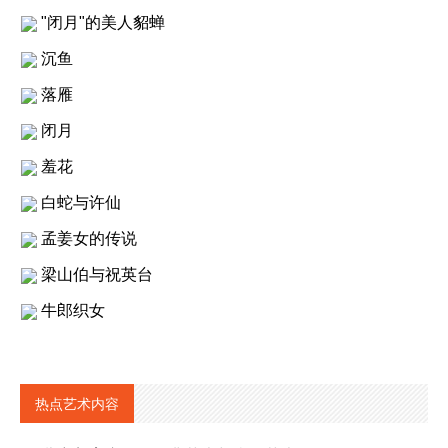
"闭月"的美人貂蝉
沉鱼
落雁
闭月
羞花
白蛇与许仙
孟姜女的传说
梁山伯与祝英台
牛郎织女
热点艺术内容