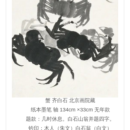
蟹 齐白石 北京画院藏
纸本墨笔 轴 134cm ×33cm 无年款
题款：几时休息。白石山翁并题四字。
钤印：木人（朱文）白石翁（白文）