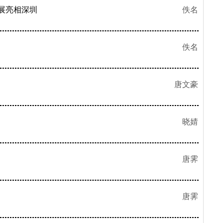
展亮相深圳
佚名
佚名
唐文豪
晓婧
唐霁
唐霁