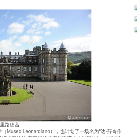
里路德宫
eo Leonardiano），也计划了一场名为“达·芬奇作