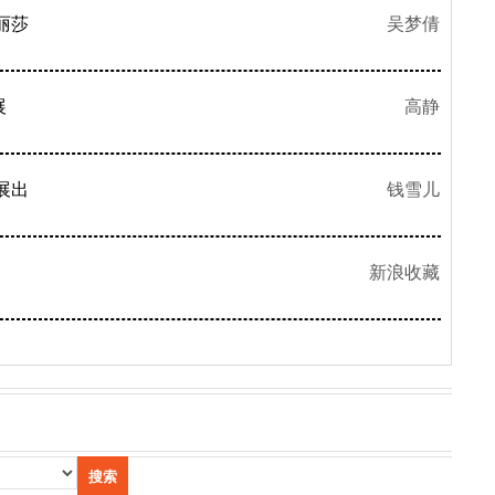
丽莎
吴梦倩
展
高静
展出
钱雪儿
新浪收藏