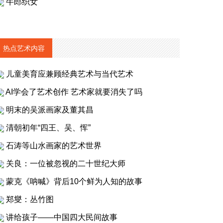
牛郎织女
热点艺术内容
儿童美育应兼顾经典艺术与当代艺术
AI学会了艺术创作 艺术家就要消失了吗
明末的吴派画家及董其昌
清朝初年“四王、吴、恽”
石涛等山水画家的艺术世界
关良：一位被忽视的二十世纪大师
蒙克《呐喊》背后10个鲜为人知的故事
郑燮：丛竹图
讲给孩子——中国四大民间故事