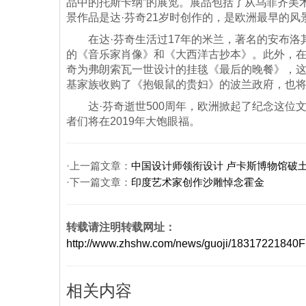
品中的托斯卡纳”的展览。展品包括了从乌菲齐美
景作品是达·芬奇21岁时创作的，是欧洲最早的风
在达·芬奇生活过17年的米兰，著名的安布洛其亚画廊（
的《音乐家肖像》和《大西洋古抄本》。此外，在达
奇为弗朗索瓦一世设计的挂毯《最后的晚餐》，
基家族收购了《抱银鼠的贵妇》的波兰政府，也
达·芬奇逝世500周年，欧洲掀起了纪念这位
者们将在2019年大饱眼福。
·上一篇文章：
中国设计师领衔设计 卢卡斯博物馆破
·下一篇文章：
印度艺术家创作沙雕悼念霍金
转载请注明转载网址：
http://www.zhshw.com/news/guoji/1831722184
相关内容