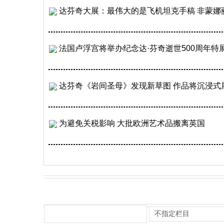
达芬奇大展：最伟大的是飞机坦克手稿 非蒙娜
法国卢浮宫将举办纪念达·芬奇逝世500周年特
达芬奇《岩间圣母》发现新草图 作品将沉浸式
为避免关税影响 大批欧洲艺术品搬离英国