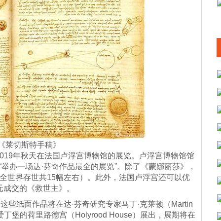
的《莱切斯特手稿》
19年秋天在法国卢浮宫博物馆的展览。卢浮宫博物馆馆
z）表示将“举办一场达·芬奇作品最全的展览”。除了《蒙娜丽莎》，
（全世界存世共15幅左右）。此外，法国卢浮宫还可以优
元成交的《救世主》。
纸面作品将在达·芬奇研究专家马丁·克莱顿（Martin
丁堡的荷里路德宫（Holyrood House）展出，展期将在