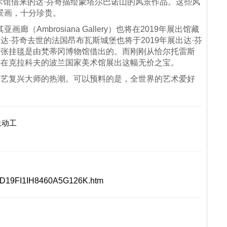
术馆借来的达·芬奇描绘蒙塔尔巴诺山的风景作品。这些风
景画，十分珍贵。
Ambrosiana Gallery）也将在2019年展出馆藏
·芬奇去世的法国昂布瓦斯城堡也将于2019年展出达·芬
这张挂毯是由梵蒂冈博物馆借出的。而刚刚从恰尔托雷斯
将在克拉科夫的波兰国家美术馆展出这幅无价之宝。
文艺复兴大师的热潮。可以预料的是，全世界的艺术爱好
土动工
0FD19FI1IH8460A5G126K.htm