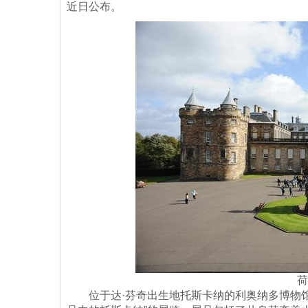
近日公布。
荷
位于达·芬奇出生地托斯卡纳的利奥纳多博物馆（Mus