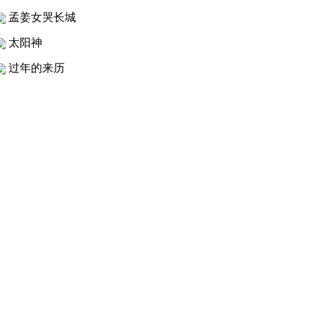
孟姜女哭长城
太阳神
过年的来历