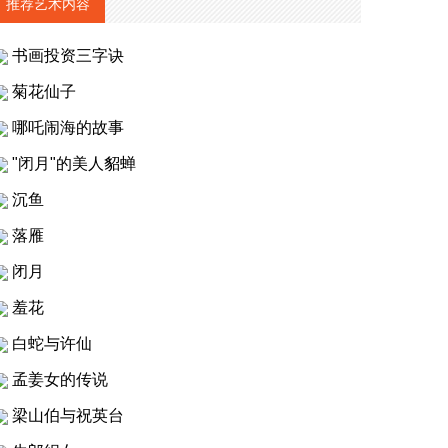
推荐艺术内容
书画投资三字诀
菊花仙子
哪吒闹海的故事
"闭月"的美人貂蝉
沉鱼
落雁
闭月
羞花
白蛇与许仙
孟姜女的传说
梁山伯与祝英台