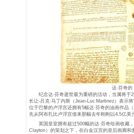
达·芬奇
纪念达·芬奇逝世最为重磅的活动，当属将于20
长让-吕克·马丁内斯（Jean-Luc Martine
位于巴黎的卢浮宫还拥有5幅达·芬奇的油画作品
先从阿布扎比卢浮宫借来那幅去年刚刚以4.5亿美
英国皇室拥有超过500幅的达·芬奇绘画收藏，这些
Clayton）的策划之下，在白金汉宫的皇后画廊和爱