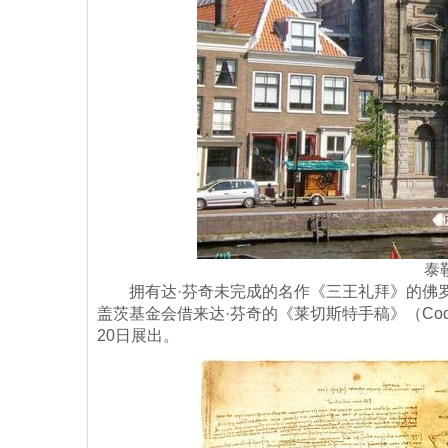
泰
拥有达·芬奇未完成的名作《三王礼拜》的佛罗伦萨乌菲齐美
盖茨基金会借来达·芬奇的《莱切斯特手稿》（Codex L
20日展出。