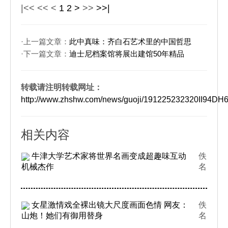
|<<
<<
<
1
2
>
>>
>>|
·上一篇文章：
此中真味：齐白石艺术里的中国哲思
·下一篇文章：
迪士尼档案馆将展出建馆50年精品
转载请注明转载网址：
http://www.zhshw.com/news/guoji/191225232320II94D
相关内容
牛津大学艺术家将世界名画变成超趣味互动
佚
机械杰作
名
女星激情戏全裸出镜大尺度画面色情 网友：
佚
山炮！她们有御用替身
名