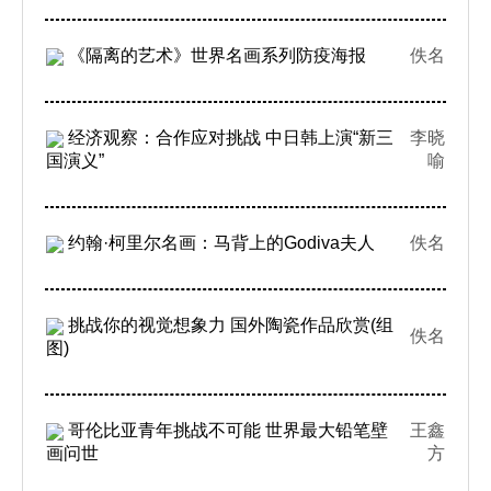
《隔离的艺术》世界名画系列防疫海报
佚名
经济观察：合作应对挑战 中日韩上演“新三
李晓
国演义”
喻
约翰·柯里尔名画：马背上的Godiva夫人
佚名
挑战你的视觉想象力 国外陶瓷作品欣赏(组
佚名
图)
哥伦比亚青年挑战不可能 世界最大铅笔壁
王鑫
画问世
方