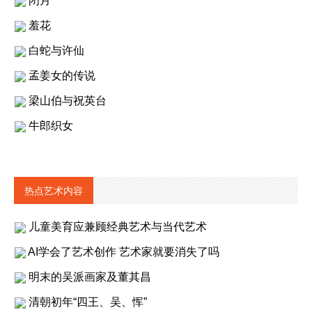
闭月
羞花
白蛇与许仙
孟姜女的传说
梁山伯与祝英台
牛郎织女
热点艺术内容
儿童美育应兼顾经典艺术与当代艺术
AI学会了艺术创作 艺术家就要消失了吗
明末的吴派画家及董其昌
清朝初年“四王、吴、恽”