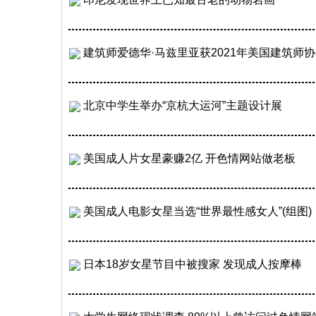
建筑师爱德华·马兹里亚获2021年美国建筑师
北京中学生举办“京杭大运河”主题设计展
美国成人片女星豪赚2亿 开色情网站做老板
美国成人电影女星当选“世界最性感女人”(组图)
日本18岁女星节目中被搜家 发现成人按摩棒