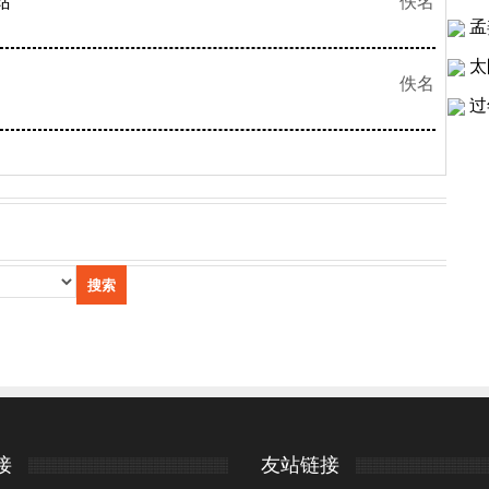
站
佚名
孟
太
佚名
过
接
友站链接