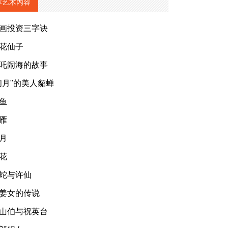
荐艺术内容
画投资三字诀
花仙子
吒闹海的故事
闭月"的美人貂蝉
鱼
雁
月
花
蛇与许仙
姜女的传说
山伯与祝英台