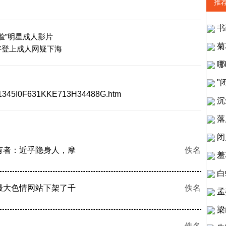
推
书
“换脸”明星成人影片
菊
字登上成人网疑下海
哪
"
521345I0F631KKE713H34488G.htm
沉
落
闭
有者：近乎隐身人，摩
佚名
羞
白
最大色情网站下架了千
佚名
孟
梁
佚名