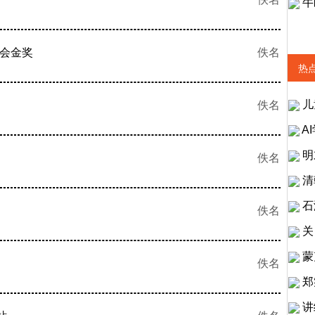
牛
协会金奖
佚名
热
儿
佚名
A
明
佚名
清
石
佚名
关
蒙
佚名
郑
讲