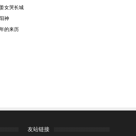
姜女哭长城
阳神
年的来历
友站链接