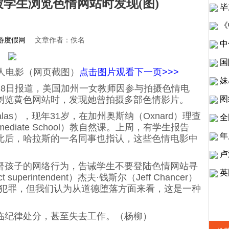
被学生浏览色情网站时发现(图)
毕
《
游度假网
文章作者：佚名
中
国
人电影（网页截图）
点击图片观看下一页>>>
妹
8日报道，美国加州一女教师因参与拍摄色情电
浏览黄色网站时，发现她曾拍摄多部色情影片。
图
las），现年31岁，在加州奥斯纳（Oxnard）理查
全
ntermediate School）教自然课。上周，有学生报告
年
此后，哈拉斯的一名同事也指认，这些色情电影中
卢
孩子的网络行为，告诫学生不要登陆色情网站寻
英
erintendent）杰夫·钱斯尔（Jeff Chancer）
作犯罪，但我们认为从道德堕落方面来看，这是一种
纪律处分，甚至失去工作。（杨柳）