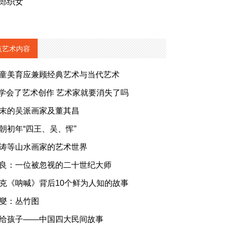
郎织女
点艺术内容
童美育应兼顾经典艺术与当代艺术
I学会了艺术创作 艺术家就要消失了吗
末的吴派画家及董其昌
朝初年“四王、吴、恽”
涛等山水画家的艺术世界
良：一位被忽视的二十世纪大师
克《呐喊》背后10个鲜为人知的故事
燮：丛竹图
给孩子——中国四大民间故事