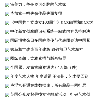
审美力：争夺奥运金牌的艺术家
毕加索一幅失窃作品失而复得
《中国共产党成立100周年》纪念邮票和纪念封
中传新文创鹰眼识别系统一站式内容风控解决
国际博物馆日多国驻华使节代表团参访中国紫
妹岛和世改造百年建筑 致敬前卫艺术精神
图纵奇想：戈雅素描与版画特展
全国累计发布古籍资源达7.4万部（件）
年度艺术人物·年度话题|王清州：艺术要回到
卢浮宫开通在线数据库，所有藏品一网打尽
英国公众发起寻找女性雕塑活动 打破艺术创