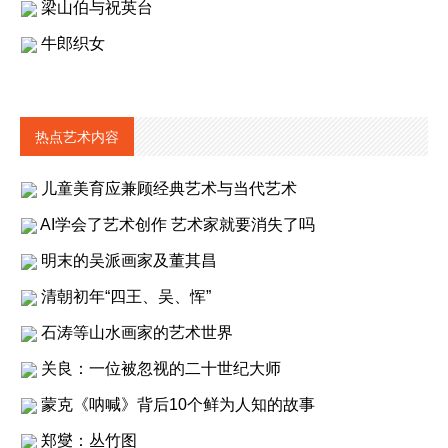
梁山伯与祝英台
牛郎织女
热点艺术内容
儿童美育应兼顾经典艺术与当代艺术
AI学会了艺术创作 艺术家就要消失了吗
明末的吴派画家及董其昌
清朝初年“四王、吴、恽”
石涛等山水画家的艺术世界
关良：一位被忽视的二十世纪大师
蒙克《呐喊》背后10个鲜为人知的故事
郑燮：丛竹图