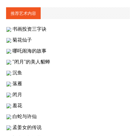
推荐艺术内容
书画投资三字诀
菊花仙子
哪吒闹海的故事
"闭月"的美人貂蝉
沉鱼
落雁
闭月
羞花
白蛇与许仙
孟姜女的传说