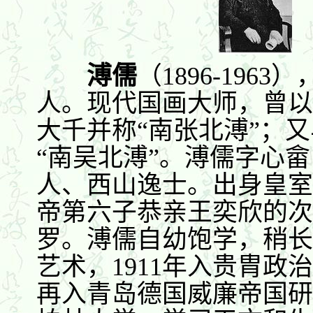
溥儒
（1896-196
人。现代国画大师，曾以
大千并称“南张北溥”；
“南吴北溥”。溥儒字心
人、西山逸士。出身皇室
帝第六子恭亲王奕欣的次
罗。溥儒自幼饱学，稍长
艺术，1911年入贵胄政
再入青岛德国威廉帝国研