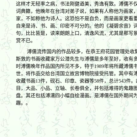
这样才无轻率之病，书法刚健遒美，秀逸有致。溥儒不
词典籍，他晚年在台湾对弟子说，如果有人称他为画家
家，不如称他为诗人。这恐怕不是自负，而是画家更看
自来是诗、书、画、印密不可分的。他的《凝碧余音》
句，比比皆是，读来朗朗上口，清逸风流，尤其是那写
赏不已。
溥儒流传国内的作品较多，在恭王府花园管理处收集
斯敦的书画收藏家万公潜先生与溥儒是多年至好，收有
时溥儒晚年作品国内所见不多，特于1989年将所藏溥儒书
世，将作品交给台湾国立故宫博物院接受托管。其中有溥儒
收藏书画13件，砚石、印章、瓷器等58件，总计543件
目，大品、小品、立轴、长卷俱全，并包括难得的鬼趣
盘。其还包括溥濡四小幅自绘漫画。是溥儒在国外期间
趣。。