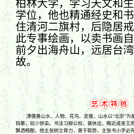
柏林大学，学习天文和生
学位，他也精通经史和书
住清河二旗村，后隐居戒
此专事绘画，以卖书画自
前夕出海舟山，远居台湾，
故。
溥儒善山水、人物、花鸟、走兽，山水以“北宗”为基
钩摹，较少烘染。书法习柳公权、裴休出，略近成亲王
飘洒畅酣，他主张树立骨力，善于取势，主张书小字必