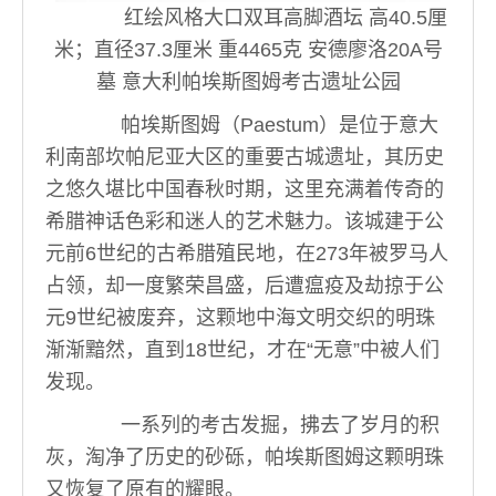
红绘风格大口双耳高脚酒坛 高40.5厘
米；直径37.3厘米 重4465克 安德廖洛20A号
墓 意大利帕埃斯图姆考古遗址公园
帕埃斯图姆（Paestum）是位于意大
利南部坎帕尼亚大区的重要古城遗址，其历史
之悠久堪比中国春秋时期，这里充满着传奇的
希腊神话色彩和迷人的艺术魅力。该城建于公
元前6世纪的古希腊殖民地，在273年被罗马人
占领，却一度繁荣昌盛，后遭瘟疫及劫掠于公
元9世纪被废弃，这颗地中海文明交织的明珠
渐渐黯然，直到18世纪，才在“无意”中被人们
发现。
一系列的考古发掘，拂去了岁月的积
灰，淘净了历史的砂砾，帕埃斯图姆这颗明珠
又恢复了原有的耀眼。