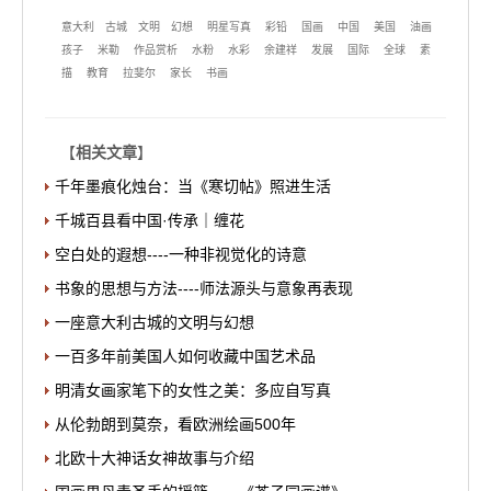
意大利
古城
文明
幻想
明星写真
彩铅
国画
中国
美国
油画
孩子
米勒
作品赏析
水粉
水彩
余建祥
发展
国际
全球
素
描
教育
拉斐尔
家长
书画
【
相关文章
】
千年墨痕化烛台：当《寒切帖》照进生活
千城百县看中国·传承｜缠花
空白处的遐想----一种非视觉化的诗意
书象的思想与方法----师法源头与意象再表现
一座意大利古城的文明与幻想
一百多年前美国人如何收藏中国艺术品
明清女画家笔下的女性之美：多应自写真
从伦勃朗到莫奈，看欧洲绘画500年
北欧十大神话女神故事与介绍