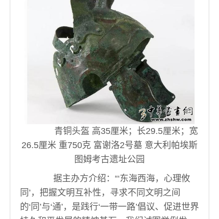
青铜头盔 高35厘米；长29.5厘米；宽
26.5厘米 重750克 富谢洛2号墓 意大利帕埃斯
图姆考古遗址公园
据主办方介绍：“‘东海西海，心理攸
同’，把握文明互补性，寻求不同文明之间
的‘同’与‘通’，是践行‘一带一路’倡议、促进世界