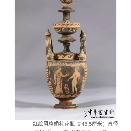
红绘风格婚礼花瓶 高45.5厘米；直径