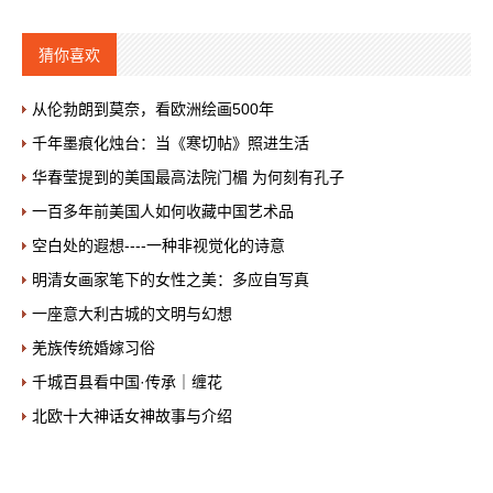
猜你喜欢
从伦勃朗到莫奈，看欧洲绘画500年
千年墨痕化烛台：当《寒切帖》照进生活
华春莹提到的美国最高法院门楣 为何刻有孔子
一百多年前美国人如何收藏中国艺术品
空白处的遐想----一种非视觉化的诗意
明清女画家笔下的女性之美：多应自写真
一座意大利古城的文明与幻想
羌族传统婚嫁习俗
千城百县看中国·传承｜缠花
北欧十大神话女神故事与介绍