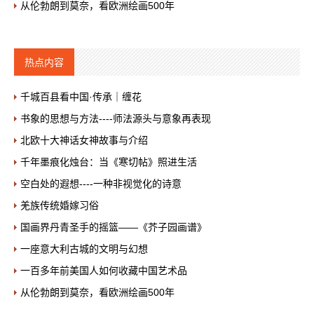
从伦勃朗到莫奈，看欧洲绘画500年
热点内容
千城百县看中国·传承｜缠花
书象的思想与方法----师法源头与意象再表现
北欧十大神话女神故事与介绍
千年墨痕化烛台：当《寒切帖》照进生活
空白处的遐想----一种非视觉化的诗意
羌族传统婚嫁习俗
国画界丹青圣手的摇篮——《芥子园画谱》
一座意大利古城的文明与幻想
一百多年前美国人如何收藏中国艺术品
从伦勃朗到莫奈，看欧洲绘画500年