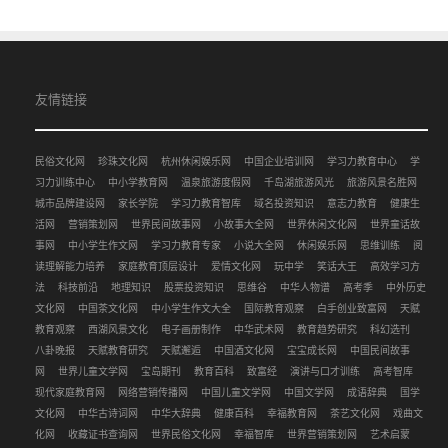
友情链接
民俗文化网
珍珠文化网
杭州休闲娱乐网
中国企业培训网
学习力教育中心
学
习力训练中心
中小学教育网
温泉旅游度假网
千岛湖旅游风光
旅游风景名胜网
城市品牌建设网
家长学院
学习力教育智库
域名投资知识
意志力教育
健康生
活网
营销策划网
世界民间故事网
小故事大全网
世界休闲文化网
世界童话故
事网
中小学生作文网
学习力教育专家
小说大全网
休闲娱乐网
思维训练
阅
读理解能力培养
家庭教育顶层设计
爱情文化网
玩中学
笑话大王
高效学习方
法
科技前沿
地理知识
股票投资知识
思维谷
中华人物谱
高考季
中外历史
文化网
中国茶文化网
中小学生作文大全
国际教育观察
白手创业致富网
天赋
教育观察
西湖风景文化
电子画册制作
中华武术网
教育趋势研究
科幻选刊
八卦晚报
天赋教育研究
天赋邂逅
中国酒文化网
宝宝成长网
中国民间故事
网
世界儿童文学网
宝岛期刊
教育百科
致富经
演讲与口才训练
高考智库
现代家庭教育网
网络营销传播网
中国儿童文学网
中国文学网
成语辞典
国学
文化网
中华古诗词网
中华大辞典
健康百科
幸福教育网
茶艺文化网
戏曲文
化网
收藏证书查询网
世界民俗文化网
幸福智库
世界营销策划网
艺术启蒙