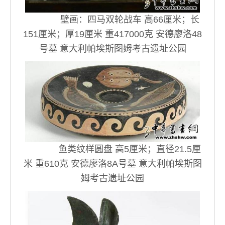
壁画：四马双轮战车 高66厘米；长
151厘米；厚19厘米 重417000克 安德廖洛48
号墓 意大利帕埃斯图姆考古遗址公园
鱼类纹样圆盘 高5厘米；直径21.5厘
米 重610克 安德廖洛8A号墓 意大利帕埃斯图
姆考古遗址公园