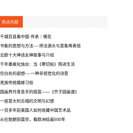
热点内容
千城百县看中国·传承｜缠花
书象的思想与方法----师法源头与意象再表现
北欧十大神话女神故事与介绍
千年墨痕化烛台：当《寒切帖》照进生活
空白处的遐想----一种非视觉化的诗意
羌族传统婚嫁习俗
国画界丹青圣手的摇篮——《芥子园画谱》
一座意大利古城的文明与幻想
一百多年前美国人如何收藏中国艺术品
从伦勃朗到莫奈，看欧洲绘画500年