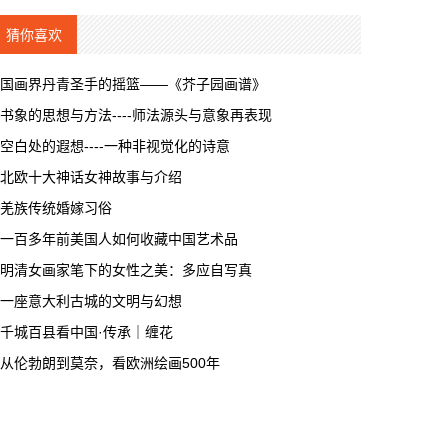
猜你喜欢
国画界丹青圣手的摇篮——《芥子园画谱》
书象的思想与方法----师法源头与意象再表现
空白处的遐想----一种非视觉化的诗意
北欧十大神话女神故事与介绍
羌族传统婚嫁习俗
一百多年前美国人如何收藏中国艺术品
明清女画家笔下的女性之美：多应自写真
一座意大利古城的文明与幻想
千城百县看中国·传承｜缠花
从伦勃朗到莫奈，看欧洲绘画500年