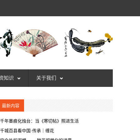
资知识
关于我们
最新内容
千年墨痕化烛台：当《寒切帖》照进生活
千城百县看中国·传承｜缠花