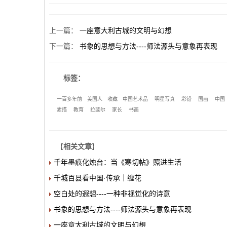
上一篇
：
一座意大利古城的文明与幻想
下一篇
：
书象的思想与方法----师法源头与意象再表现
标签：
一百多年前
美国人
收藏
中国艺术品
明星写真
彩铅
国画
中国
素描
教育
拉斐尔
家长
书画
【
相关文章
】
千年墨痕化烛台：当《寒切帖》照进生活
千城百县看中国·传承｜缠花
空白处的遐想----一种非视觉化的诗意
书象的思想与方法----师法源头与意象再表现
一座意大利古城的文明与幻想