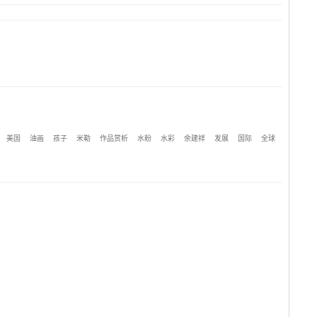
美国
油画
孩子
米勒
作品赏析
水粉
水彩
余建祥
发展
国际
全球