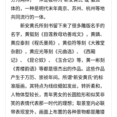
分为两种，一仲是被称为“新安黄氏”或“徽派”一
体的，一种是明代末年南京、苏州、杭州等地
共同流行的一体。
新安黄氏所刻书留下来了很多雕版名手的
名字，黄铤刻《目莲救母劝善戏文》，黄鏻、
黄应泰刻《程氏墨苑》，黄伯符等刻《大雅堂
杂剧》，黄应光等刻《元曲选》、《西厢
记》、《昆仑奴》、《玉合记》等，黄一彬刻
《青楼韵语》等都是很杰出的作品。这些作品
产生于万历、崇祯年间。所谓“新安黄氏”的标
准版画，其特点为线纹细如发丝，转折柔和，
人物体型较长，青年男女的长圆脸形和似笑非
笑的表情代表那一时代的理想；取景室内必联
带表现室外，画面上布置的各种景物都是雕镂