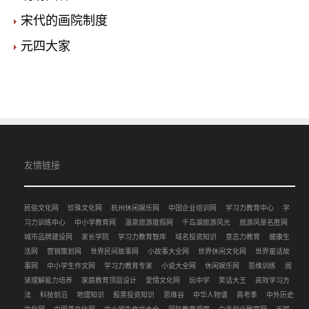
宋代的画院制度
元四大家
友情链接
民俗文化网
珍珠文化网
杭州休闲娱乐网
中国企业培训网
学习力教育中心
学
习力训练中心
中小学教育网
温泉旅游度假网
千岛湖旅游风光
旅游风景名胜网
城市品牌建设网
家长学院
学习力教育智库
域名投资知识
意志力教育
健康生
活网
营销策划网
世界民间故事网
小故事大全网
世界休闲文化网
世界童话故
事网
中小学生作文网
学习力教育专家
小说大全网
休闲娱乐网
思维训练
阅
读理解能力培养
家庭教育顶层设计
爱情文化网
玩中学
笑话大王
高效学习方
法
科技前沿
地理知识
股票投资知识
思维谷
中华人物谱
高考季
中外历史