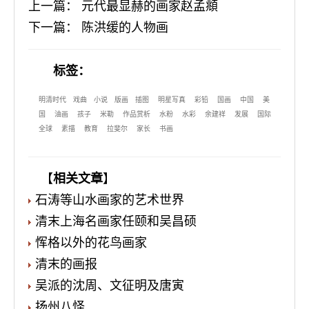
上一篇
：
元代最显赫的画家赵孟頫
下一篇
：
陈洪缓的人物画
标签：
明清时代
戏曲
小说
版画
插图
明星写真
彩铅
国画
中国
美
国
油画
孩子
米勒
作品赏析
水粉
水彩
余建祥
发展
国际
全球
素描
教育
拉斐尔
家长
书画
【
相关文章
】
石涛等山水画家的艺术世界
清末上海名画家任颐和吴昌硕
恽格以外的花鸟画家
清末的画报
吴派的沈周、文征明及唐寅
扬州八怪