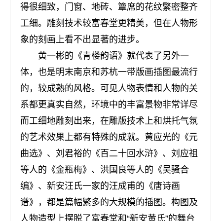
得很细致，门窗、地砖、簟席的花纹繁密整齐
工细。雕刻技术较富春堂更精美，但在人物形
象的刻画上看不出显著的进步。
黄一彬的《青楼韵语》就代表了另外一
体，也是明末南京和苏杭一带版画插图最流行
的，较成熟的风格。可见人物表情和人物的关
系都更真实自然，环境中的丰富景物非常详尽
而工细地雕刻出来，在雕版技术上和烘托气氛
的艺术效果上都有特殊的成就。黄应光的《元
曲选》、刘君裕的《百二十回水浒》、刘应祖
等人的《金瓶梅》、洪国良等人的《吴骚合
编》、新安汪氏一家的汪成甫的《唐诗画
谱》，都是篇幅繁多的大规模的插图。构图及
人物造型上摆脱了富春堂和“新安黄氏”的舞台