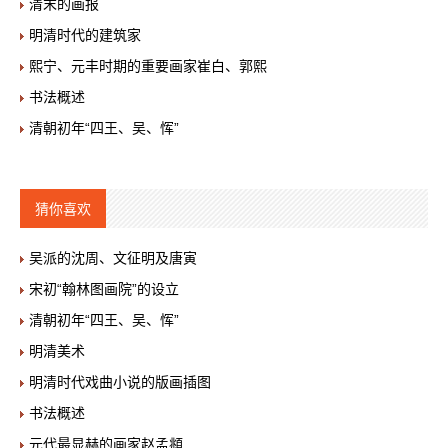
清末的画报
明清时代的建筑家
熙宁、元丰时期的重要画家崔白、郭熙
书法概述
清朝初年“四王、吴、恽”
猜你喜欢
吴派的沈周、文征明及唐寅
宋初“翰林图画院”的设立
清朝初年“四王、吴、恽”
明清美术
明清时代戏曲小说的版画插图
书法概述
元代最显赫的画家赵孟頫