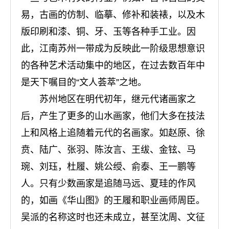
易，古画的仿制、临摹、修补和装裱，以及木
版印刷和漆、铜、牙、玉等各种手工业。因
此，江南苏州一带成为反映此一阶级思想意识
的各种艺术活动集中的地区，在过去数百年中
是天下嘱目的“文人荟萃”之地。
苏州地区在明代初年，继元代诸画家之
后，产生了更多的山水画家，他们大多在技法
上和风格上追随着元代的名画家。如赵原、徐
贲、陆广、张羽、陈汝言、王绂、金铉、马
琬、刘珏，杜履、姚公绶、俞泰、王一鹏等
人。只有少数画家是追随马远、夏珪的作风
的，如画《华山图》的王履和职业画师周臣。
吴派的名称这时也还未成立，甚至沈周、文征