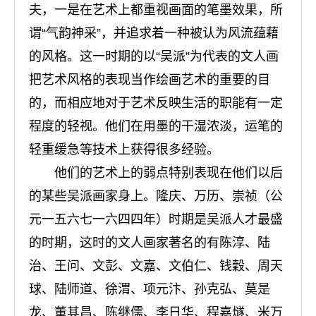
夫，一是在艺术上都重视画面的笔墨效果，所
谓“气韵神采”，并追求着一种被认为风流蕴藉
的风格。这一时期的以“吴派”为代表的文人画
把艺术风格的表现当作绘画艺术的重要的目
的，而相应地对于艺术反映生活的职能有一定
程度的轻视。他们在用墨的干湿浓淡，运笔的
轻重缓急等技术上获得很多经验。
他们的艺术上的弱点特别表现在他们以后
的某些吴派画家身上。隆庆、万历、崇祯（公
元一五六七一六四四年）时期是吴派人才最盛
的时期，这时的文人画家著名的有陈淳、陆
治、王问、文彭、文嘉、文伯仁、钱穀、周天
球、陆师道、徐渭、项元汴、孙克弘、莫是
龙、董其昌、陈继儒、李日华、程嘉燧、米万