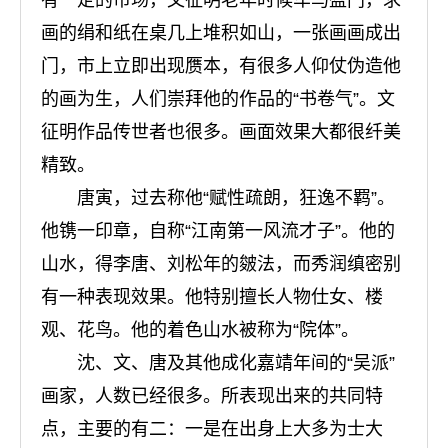
有一定的市场，文征明老年时候车马盈门，求
画的绢和纸在桌几上堆积如山，一张画画成出
门，市上立即出现赝本，有很多人仰仗伪造他
的画为生，人们崇拜他的作品的“书卷气”。文
征明作品传世者也很多。画面效果大都很纤美
精致。
唐寅，过去称他“赋性疏朗，狂逸不羁”。
他镌一印章，自称“江南第一风流才子”。他的
山水，得李唐、刘松年的皴法，而秀润缜密别
有一种表现效果。他特别擅长人物仕女、楼
观、花鸟。他的着色山水被称为“院体”。
沈、文、唐及其他成化嘉靖年间的“吴派”
画家，人数已经很多。所表现出来的共同特
点，主要的有二：一是在出身上大多为士大