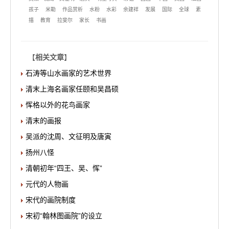
孩子
米勒
作品赏析
水粉
水彩
余建祥
发展
国际
全球
素
描
教育
拉斐尔
家长
书画
【
相关文章
】
石涛等山水画家的艺术世界
清末上海名画家任颐和吴昌硕
恽格以外的花鸟画家
清末的画报
吴派的沈周、文征明及唐寅
扬州八怪
清朝初年“四王、吴、恽”
元代的人物画
宋代的画院制度
宋初“翰林图画院”的设立