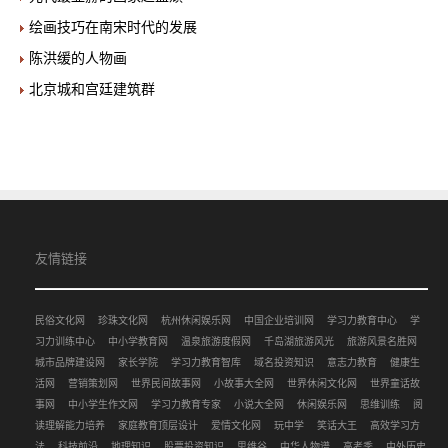
绘画技巧在南宋时代的发展
陈洪缓的人物画
北京城和宫廷建筑群
友情链接
民俗文化网
珍珠文化网
杭州休闲娱乐网
中国企业培训网
学习力教育中心
学
习力训练中心
中小学教育网
温泉旅游度假网
千岛湖旅游风光
旅游风景名胜网
城市品牌建设网
家长学院
学习力教育智库
域名投资知识
意志力教育
健康生
活网
营销策划网
世界民间故事网
小故事大全网
世界休闲文化网
世界童话故
事网
中小学生作文网
学习力教育专家
小说大全网
休闲娱乐网
思维训练
阅
读理解能力培养
家庭教育顶层设计
爱情文化网
玩中学
笑话大王
高效学习方
法
科技前沿
地理知识
股票投资知识
思维谷
中华人物谱
高考季
中外历史