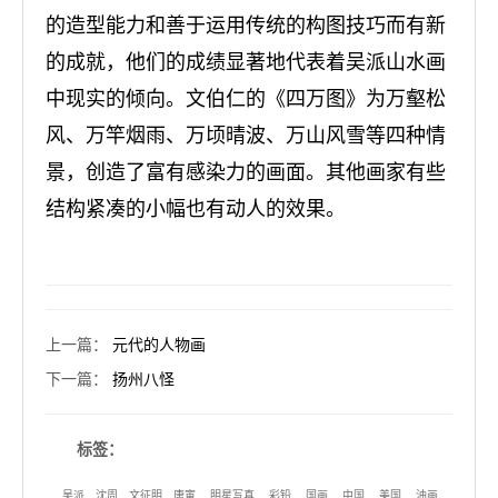
的造型能力和善于运用传统的构图技巧而有新
的成就，他们的成绩显著地代表着吴派山水画
中现实的倾向。文伯仁的《四万图》为万壑松
风、万竿烟雨、万顷晴波、万山风雪等四种情
景，创造了富有感染力的画面。其他画家有些
结构紧凑的小幅也有动人的效果。
上一篇
：
元代的人物画
下一篇
：
扬州八怪
标签：
吴派
沈周
文征明
唐寅
明星写真
彩铅
国画
中国
美国
油画