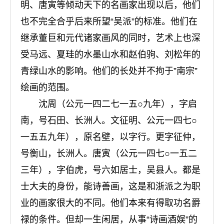
明、唐寅等倾动天下的名画家出现以后，他们
也不完全合乎后来所望“吴派”的标准。他们在
继承董巨和元代诸家画风的同时，艺术上也深
受马远、夏珪的水墨山水和赵伯驹、刘松年的
青绿山水的影响。他们的长处并不拘于”南宗”
绘画的范围。
沈周（公元一四二七一五○九年），字启
南，号石田、长洲人。文征明、公元一四七○
一五五九年），原名壁，以字行。更字征仲，
号衡山，长洲人。唐寅（公元一四七○一五二
三年），字伯虎，号六如居士，吴县人。都是
士大夫的身份，能诗善画，这是和浙派之为职
业的画家很大的不同。他们本来有得取功名爵
禄的条件。但却一生闲居，从事“诗画酒娱”的