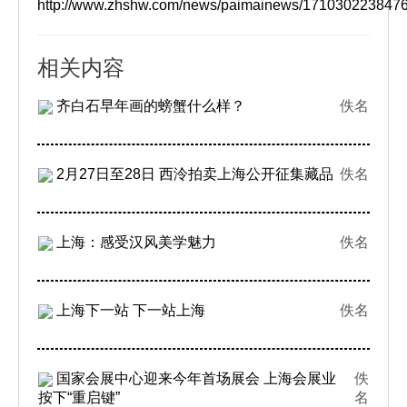
http://www.zhshw.com/news/paimainews/17103022384
相关内容
齐白石早年画的螃蟹什么样？
佚名
2月27日至28日 西泠拍卖上海公开征集藏品
佚名
上海：感受汉风美学魅力
佚名
上海下一站 下一站上海
佚名
国家会展中心迎来今年首场展会 上海会展业
佚
按下“重启键”
名