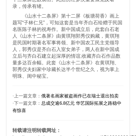
录，传承有绪。
《山水十二条屏》第十二屏《板塘荷香》画上
题写“子林仁兄”，可知这套是当年齐白石绘赠于民国
名医陈子林的祝寿作。新中国成立后，此套白石老
人《山水十二条屏》由黄琪翔郭秀仪购藏，黄琪翔
是民国时期著名军事将领、新中国农工民主党领导
人，郭秀仪是齐白石入室女弟子，两人在新中国成
立后与齐白石建立起深厚的情谊,收藏齐白石作品数
量多达百余幅。此套《山水十二条屏》在黄琪翔、
郭秀仪夫妇家中珍藏长达半个世纪之久，视为掌上
明珠、闺中秘宝。
·上一篇文章：
俄著名画家被盗画作已在瑞士退出拍卖
·下一篇文章：
总成交逾6.8亿元 华艺国际拓展之路稳中
有惊喜
转载请注明转载网址：