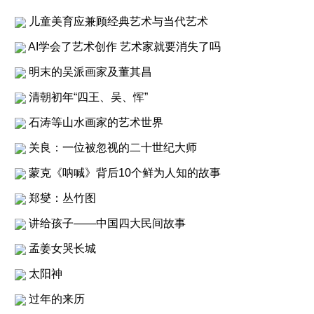
儿童美育应兼顾经典艺术与当代艺术
AI学会了艺术创作 艺术家就要消失了吗
明末的吴派画家及董其昌
清朝初年“四王、吴、恽”
石涛等山水画家的艺术世界
关良：一位被忽视的二十世纪大师
蒙克《呐喊》背后10个鲜为人知的故事
郑燮：丛竹图
讲给孩子——中国四大民间故事
孟姜女哭长城
太阳神
过年的来历