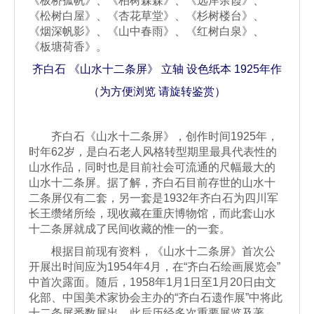
《板桥孤帆》、《柏树森森》、《远岸余霞》、
《松树白屋》、《杏花草堂》、《杉树楼台》、
《烟深帆影》、《山中春雨》、《红树白泉》、
《板塘荷香》。
齐白石 《山水十二条屏》 立轴 设色纸本 1925年作
（为方便浏览 请旋转鉴赏）
齐白石《山水十二条屏》，创作时间1925年，
时年62岁，是白石老人风格转型期里最具代表性的
山水作品，同时也是目前社会可流通的尺幅最大的
山水十二条屏。据了解，齐白石目前存世的山水十
二条屏仅有二套，另一套是1932年齐白石为四川军
长王缵绪所绘，现收藏在重庆博物馆，而此套山水
十二条屏就成了民间收藏的惟一的一套。
根据目前现有资料，《山水十二条屏》首次公
开展出时间应为1954年4月，在“齐白石绘画展览会”
中首次露面。随后，1958年1月1日至1月20日由文
化部、中国美术家协会主办的“齐白石遗作展”中将此
十二条屏悉数展出。此后历经多次重要展览及著