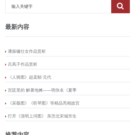
最新内容
潘振镛仕女作品赏析
吕凤子作品赏析
《人骑图》赵孟頫·元代
宫廷里的 解暑地摊——明佚名《夏季
《采薇图》《听琴图》等精品亮相故宫
打开《清明上河图》 亲历北宋城市生
推荐内容