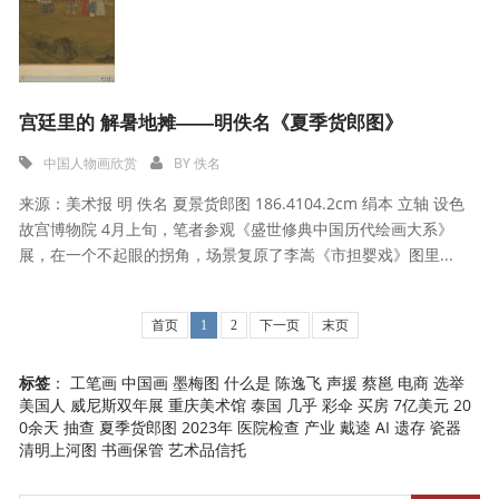
宫廷里的 解暑地摊——明佚名《夏季货郎图》
中国人物画欣赏
BY
佚名
来源：美术报 明 佚名 夏景货郎图 186.4104.2cm 绢本 立轴 设色
故宫博物院 4月上旬，笔者参观《盛世修典中国历代绘画大系》
展，在一个不起眼的拐角，场景复原了李嵩《市担婴戏》图里...
首页
1
2
下一页
末页
标签
：
工笔画
中国画
墨梅图
什么是
陈逸飞
声援
蔡邕
电商
选举
美国人
威尼斯双年展
重庆美术馆
泰国
几乎
彩伞
买房
7亿美元
20
0余天
抽查
夏季货郎图
2023年
医院检查
产业
戴逵
AI
遗存
瓷器
清明上河图
书画保管
艺术品信托