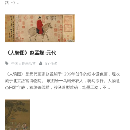
路上》...
《人骑图》赵孟頫·元代
中国人物画欣赏
BY
佚名
《人骑图》是元代画家赵孟頫于1296年创作的纸本设色画，现收
藏于北京故宫博物院。 该图绘一乌帽朱衣人，骑马徐行。人物意
态闲雅宁静，衣纹铁线描，骏马造型准确，笔墨工稳，不...