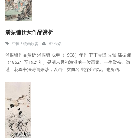
潘振镛仕女作品赏析
中国人物画欣赏
BY
佚名
潘振镛作品赏析 潘振镛 戊申（1908）年作 花下弄璋 立轴 潘振镛
（1852年至1921年）是清末民初海派的一位画家。一生勤奋、谦
谨，花鸟书法诗词兼涉，以画仕女而名噪浙沪画坛。他所画...