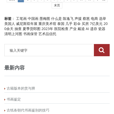
末页
标签
：
工笔画
中国画
墨梅图
什么是
陈逸飞
声援
蔡邕
电商
选举
美国人
威尼斯双年展
重庆美术馆
泰国
几乎
彩伞
买房
7亿美元
20
0余天
抽查
夏季货郎图
2023年
医院检查
产业
戴逵
AI
遗存
瓷器
清明上河图
书画保管
艺术品信托
最新内容
古籍版本的赏与辨
书画鉴定
古纸各朝代书画鉴别的技巧