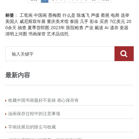
标签
：
工笔画
中国画
墨梅图
什么是
陈逸飞
声援
蔡邕
电商
选举
美国人
威尼斯双年展
重庆美术馆
泰国
几乎
彩伞
买房
7亿美元
20
0余天
抽查
夏季货郎图
2023年
医院检查
产业
戴逵
AI
遗存
瓷器
清明上河图
书画保管
艺术品信托
最新内容
收藏中国书画最好不装裱 画心保存有
油画保存过程中的注意事项
字画挂展后的除尘与收藏