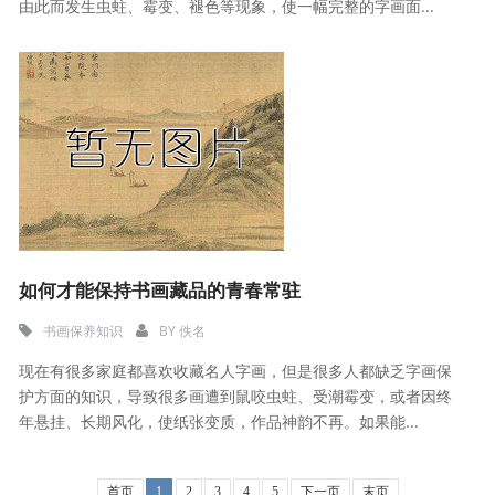
由此而发生虫蛀、霉变、褪色等现象，使一幅完整的字画面...
如何才能保持书画藏品的青春常驻
书画保养知识
BY
佚名
现在有很多家庭都喜欢收藏名人字画，但是很多人都缺乏字画保
护方面的知识，导致很多画遭到鼠咬虫蛀、受潮霉变，或者因终
年悬挂、长期风化，使纸张变质，作品神韵不再。如果能...
首页
1
2
3
4
5
下一页
末页