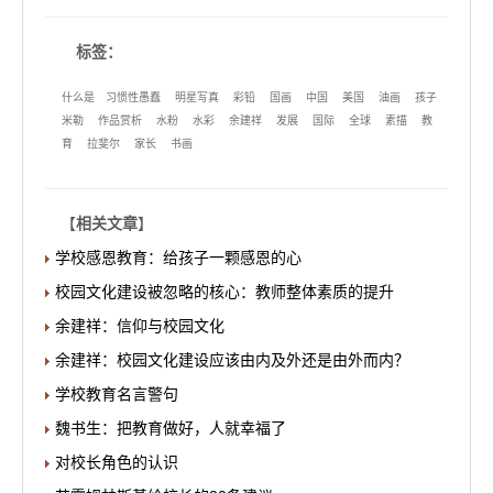
标签：
什么是
习惯性愚蠢
明星写真
彩铅
国画
中国
美国
油画
孩子
米勒
作品赏析
水粉
水彩
余建祥
发展
国际
全球
素描
教
育
拉斐尔
家长
书画
【
相关文章
】
学校感恩教育：给孩子一颗感恩的心
校园文化建设被忽略的核心：教师整体素质的提升
余建祥：信仰与校园文化
余建祥：校园文化建设应该由内及外还是由外而内？
学校教育名言警句
魏书生：把教育做好，人就幸福了
对校长角色的认识