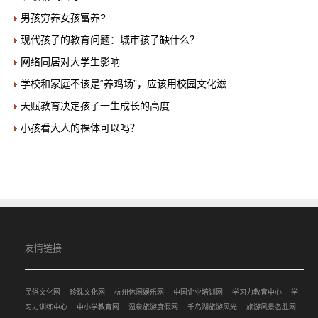
男孩穷养女孩富养?
现代孩子的教育问题：城市孩子缺什么？
网络同居对大学生影响
学校和家庭不该是“养鸡场”，应该用校园文化滋
天赋教育决定孩子一生成长的高度
小孩看大人的裸体可以吗？
友情链接
民俗文化网
珍珠文化网
杭州休闲娱乐网
中国企业培训网
学习力教育中心
学
习力训练中心
中小学教育网
温泉旅游度假网
千岛湖旅游风光
旅游风景名胜网