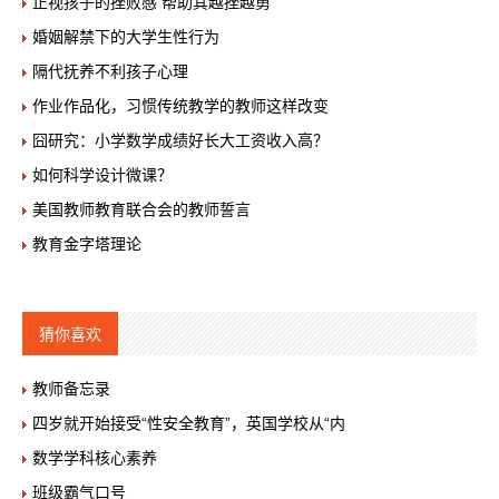
正视孩子的挫败感 帮助其越挫越勇
婚姻解禁下的大学生性行为
隔代抚养不利孩子心理
作业作品化，习惯传统教学的教师这样改变
囧研究：小学数学成绩好长大工资收入高？
如何科学设计微课？
美国教师教育联合会的教师誓言
教育金字塔理论
猜你喜欢
教师备忘录
四岁就开始接受“性安全教育”，英国学校从“内
数学学科核心素养
班级霸气口号