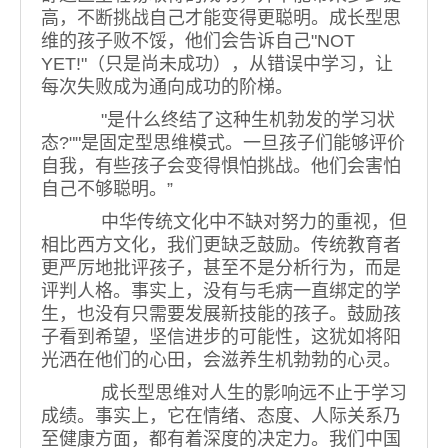
高，不断挑战自己才能变得更聪明。成长型思
维的孩子败不馁，他们会告诉自己"NOT
YET!"（只是尚未成功），从错误中学习，让
每次失败成为通向成功的阶梯。
"是什么终结了这种生机勃发的学习状
态?""是固定型思维模式。一旦孩子们能够评价
自我，有些孩子会变得惧怕挑战。他们会害怕
自己不够聪明。”
中华传统文化中不缺对努力的重视，但
相比西方文化，我们更缺乏鼓励。传统教育者
更严厉地批评孩子，甚至不是分析行为，而是
评判人格。事实上，没有与毛病一直绑定的学
生，也没有只需要发展新技能的孩子。鼓励孩
子看到希望，坚信进步的可能性，这犹如将阳
光洒在他们的心田，会滋养生机勃勃的心灵。
成长型思维对人生的影响远不止于学习
成绩。事实上，它在情绪、态度、人际关系乃
至健康方面，都有着深度的决定力。我们中国