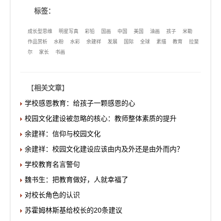
标签：
成长型思维
明星写真
彩铅
国画
中国
美国
油画
孩子
米勒
作品赏析
水粉
水彩
余建祥
发展
国际
全球
素描
教育
拉斐
尔
家长
书画
【
相关文章
】
学校感恩教育：给孩子一颗感恩的心
校园文化建设被忽略的核心：教师整体素质的提升
余建祥：信仰与校园文化
余建祥：校园文化建设应该由内及外还是由外而内？
学校教育名言警句
魏书生：把教育做好，人就幸福了
对校长角色的认识
苏霍姆林斯基给校长的20条建议