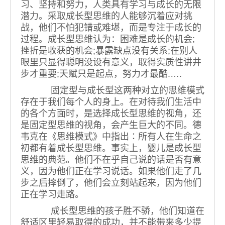
习、坚持和努力，人类具有学习与成长的无限
潜力。采取成长型思维的人能够沉着应对挑
战，他们不怕犯错或难堪，而是专注于成长的
过程。成长型思维认为：困难是成长的机会;
挫折是收获的机会;暴露缺点没有关系;在别人
眼里只显得聪明没设有意义，取得实质性讲井
步才重要;天赋只是起点，努力才最酷.….
固定型与成长型这两种对立的思维模式
存在于我们每个人的身上。在对待我们生活中
的各个方面时，是选择成长型思维的视角，还
是固定型思维的视角，会产生巨大的不同。德
韦克在《思维模式》中指出∶所有人在生命之
初都有着成长型思维。事实上，婴儿是成长型
思维的典范。他们不在乎自己说的话是否有意
义，因为他们正在学习说话。如果他们走了几
步之后摔倒了，他们会立刻站起来，因为他们
正在学习走路。
成长型思维的孩子胜不骄，他们知道在
舒适区里轻易取得的成功，并不能带来多少提