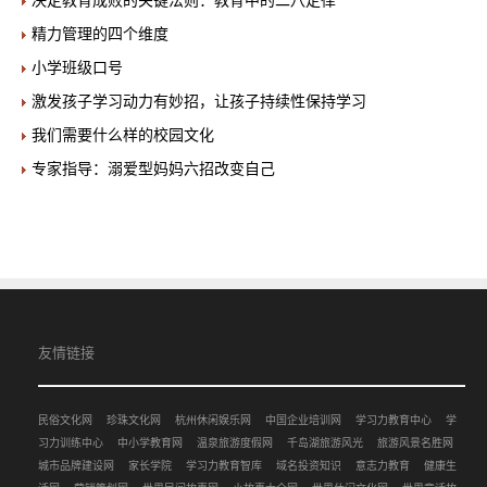
决定教育成败的关键法则：教育中的二八定律
精力管理的四个维度
小学班级口号
激发孩子学习动力有妙招，让孩子持续性保持学习
我们需要什么样的校园文化
专家指导：溺爱型妈妈六招改变自己
友情链接
民俗文化网
珍珠文化网
杭州休闲娱乐网
中国企业培训网
学习力教育中心
学
习力训练中心
中小学教育网
温泉旅游度假网
千岛湖旅游风光
旅游风景名胜网
城市品牌建设网
家长学院
学习力教育智库
域名投资知识
意志力教育
健康生