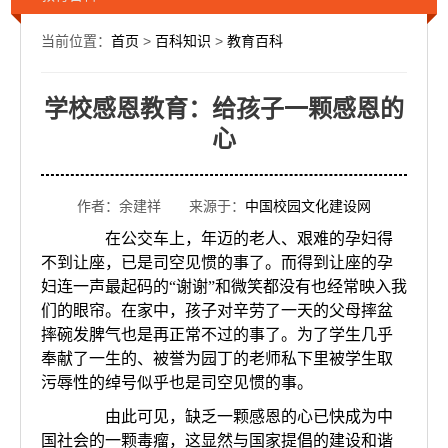
当前位置：
首页
>
百科知识
>
教育百科
学校感恩教育：给孩子一颗感恩的
心
作者：余建祥 来源于：
中国校园文化建设网
在公交车上，年迈的老人、艰难的孕妇得
不到让座，已是司空见惯的事了。而得到让座的孕
妇连一声最起码的“谢谢”和微笑都没有也经常映入我
们的眼帘。在家中，孩子对辛劳了一天的父母摔盆
摔碗发脾气也是再正常不过的事了。为了学生几乎
奉献了一生的、被誉为园丁的老师私下里被学生取
污辱性的绰号似乎也是司空见惯的事。
由此可见，缺乏一颗感恩的心已快成为中
国社会的一颗毒瘤，这显然与国家提倡的建设和谐