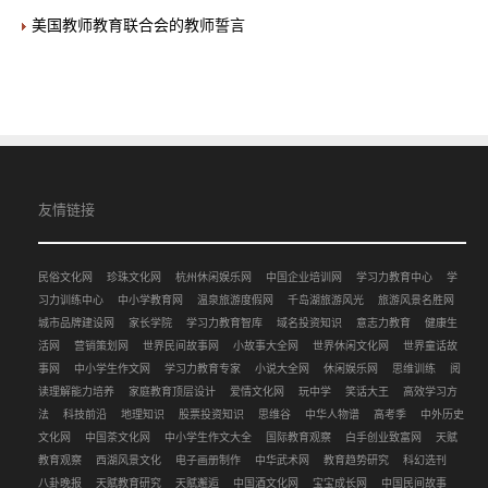
美国教师教育联合会的教师誓言
友情链接
民俗文化网
珍珠文化网
杭州休闲娱乐网
中国企业培训网
学习力教育中心
学
习力训练中心
中小学教育网
温泉旅游度假网
千岛湖旅游风光
旅游风景名胜网
城市品牌建设网
家长学院
学习力教育智库
域名投资知识
意志力教育
健康生
活网
营销策划网
世界民间故事网
小故事大全网
世界休闲文化网
世界童话故
事网
中小学生作文网
学习力教育专家
小说大全网
休闲娱乐网
思维训练
阅
读理解能力培养
家庭教育顶层设计
爱情文化网
玩中学
笑话大王
高效学习方
法
科技前沿
地理知识
股票投资知识
思维谷
中华人物谱
高考季
中外历史
文化网
中国茶文化网
中小学生作文大全
国际教育观察
白手创业致富网
天赋
教育观察
西湖风景文化
电子画册制作
中华武术网
教育趋势研究
科幻选刊
八卦晚报
天赋教育研究
天赋邂逅
中国酒文化网
宝宝成长网
中国民间故事