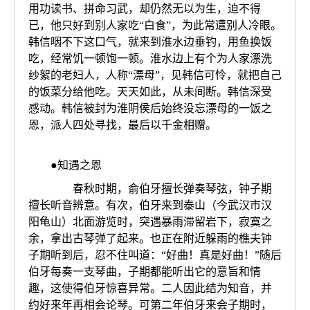
用功读书、拼命习武，却仍然无以为生，迫不得
已，他只好到别人家吃“白食”，为此常遭别人冷眼。
韩信咽不下这口气，就来到淮水边垂钓，用鱼换饭
吃，经常饥一顿饱一顿。淮水边上有个为人家漂洗
纱絮的老妇人，人称“漂母”，见韩信可怜，就把自己
的饭菜分给他吃。天天如此，从未间断。韩信深受
感动。韩信被封为淮阴侯后始终没忘漂母的一饭之
恩，派人四处寻找，最后以千金相赠。
●知遇之恩
春秋时期，俞伯牙擅长弹奏琴弦，钟子期
擅长听音辨意。有次，伯牙来到泰山（今武汉市汉
阳龟山）北面游览时，突遇暴雨滞留岩下，寂寞之
余，拿出古琴弹了起来。也正在附近躲雨的樵夫钟
子期听到后，忍不住叫道：“好曲！真是好曲！”随后
伯牙每奏一支琴曲，子期都能听出它的意旨和情
趣，这使得伯牙惊喜异常。二人因此结为知音，并
约好来年再相会论琴。可第二年伯牙来会子期时，