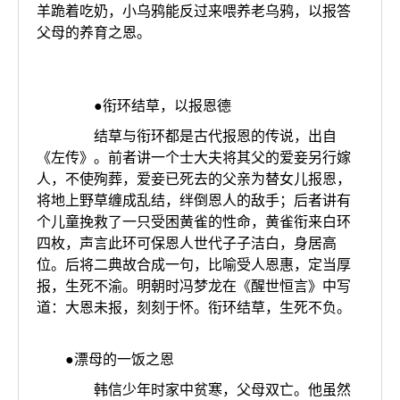
羊跪着吃奶，小乌鸦能反过来喂养老乌鸦，以报答
父母的养育之恩。
●衔环结草，以报恩德
结草与衔环都是古代报恩的传说，出自
《左传》。前者讲一个士大夫将其父的爱妾另行嫁
人，不使殉葬，爱妾已死去的父亲为替女儿报恩，
将地上野草缠成乱结，绊倒恩人的敌手；后者讲有
个儿童挽救了一只受困黄雀的性命，黄雀衔来白环
四枚，声言此环可保恩人世代子子洁白，身居高
位。后将二典故合成一句，比喻受人恩惠，定当厚
报，生死不渝。明朝时冯梦龙在《醒世恒言》中写
道：大恩未报，刻刻于怀。衔环结草，生死不负。
●漂母的一饭之恩
韩信少年时家中贫寒，父母双亡。他虽然