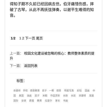
得知子期不久前已经因病去世。伯牙痛惜伤感，摔
破了古琴，从此不再抚弦弹奏，以谢平生难得的知
音。
1
/
2
1
2
下一页
尾页
上一篇
：
校园文化建设被忽略的核心：教师整体素质的提
升
下一篇
：
返回列表
标签：
余建祥
学校
感恩教育
孩子
一颗
感恩
明星写真
彩铅
国画
中
国
美国
油画
孩子
米勒
作品赏析
水粉
水彩
余建祥
发展
国际
全球
素描
教育
拉斐尔
家长
书画