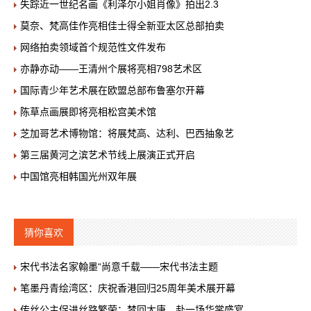
失踪近一世纪名画《利泽尔小姐肖像》拍出2.3
莫奈、梵高佳作亮相佳士得全新亚太区总部拍卖
网络拍卖领域首个规范性文件发布
亦静亦动——王清州个展将亮相798艺术区
国际青少年艺术展在欧盟总部布鲁塞尔开幕
陈草点画展即将亮相松宫美术馆
芝加哥艺术博物馆：将展梵高、达利、巴西抽象艺
第三届黄河之滨艺术节线上展演正式开启
中国馆亮相韩国光州双年展
猜你喜欢
宋代书法名家翰墨“尚意千载——宋代书法主题
笔墨丹青绘湾区：庆祝香港回归25周年美术展开幕
传丝公主促进丝路繁荣：梦回大唐，赴一场华裳盛宴