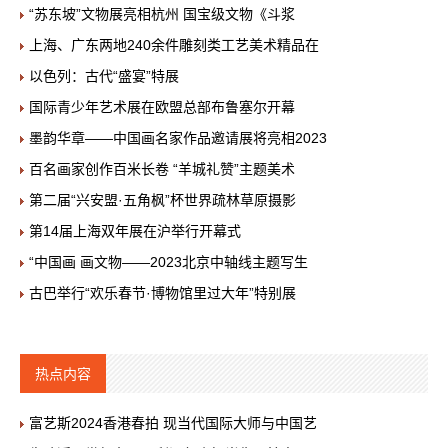
“苏东坡”文物展亮相杭州 国宝级文物《斗浆
上海、广东两地240余件雕刻类工艺美术精品在
以色列：古代“盛宴”特展
国际青少年艺术展在欧盟总部布鲁塞尔开幕
墨韵华章——中国画名家作品邀请展将亮相2023
百名画家创作百米长卷 “羊城礼赞”主题美术
第二届“兴安盟·五角枫”杯世界疏林草原摄影
第14届上海双年展在沪举行开幕式
“中国画 画文物——2023北京中轴线主题写生
古巴举行“欢乐春节·博物馆里过大年”特别展
热点内容
富艺斯2024香港春拍 现当代国际大师与中国艺