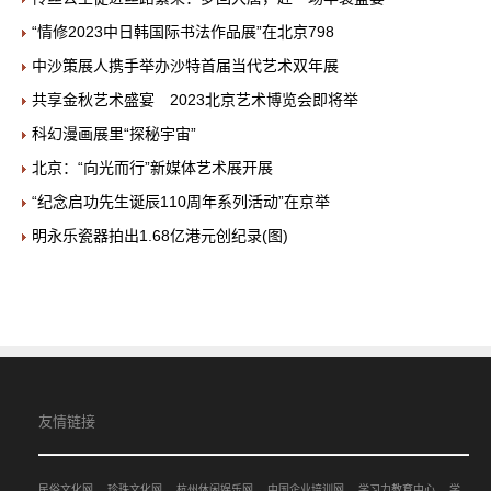
“情修2023中日韩国际书法作品展”在北京798
中沙策展人携手举办沙特首届当代艺术双年展
共享金秋艺术盛宴 2023北京艺术博览会即将举
科幻漫画展里“探秘宇宙”
北京：“向光而行”新媒体艺术展开展
“纪念启功先生诞辰110周年系列活动”在京举
明永乐瓷器拍出1.68亿港元创纪录(图)
友情链接
民俗文化网
珍珠文化网
杭州休闲娱乐网
中国企业培训网
学习力教育中心
学