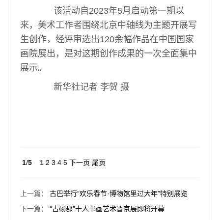
该活动自2023年5月启动第一期以
来，美术工作者围绕北京中轴线为主题开展写
生创作，经评审选出120余幅作品在中国国家
画院展出，是对这期创作成果的一次全面集中
展示。
新华社记者 李贺 摄
1
/
5
1
2
3
4
5
下一页
尾页
上一篇
：
古巴举行“欢乐春节·博物馆里过大年”特别展览
下一篇
：
“古砀郡”十人书画艺术晋京展即将开幕