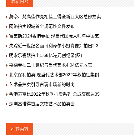
最新内容
莫奈、梵高佳作亮相佳士得全新亚太区总部拍卖
网络拍卖领域首个规范性文件发布
富艺斯2024香港春拍 现当代国际大师与中国艺
失踪近一世纪名画《利泽尔小姐肖像》拍出2.3
明永乐瓷器拍出1.68亿港元创纪录(图)
嘉德春拍二十世纪与当代艺术4.04亿元收官
北京保利拍卖|现当代艺术部2022年秋拍征集倒
艺术品拍卖引导古玩市场新的时尚
香港苏富比2022年秋季拍卖系列 总成交额达35
深圳富诺得首届文物艺术品拍卖会
推荐内容