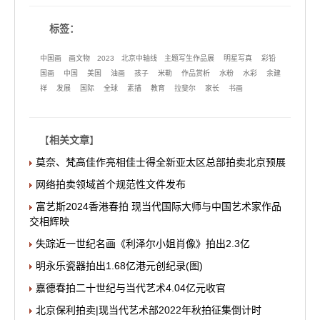
标签：
中国画
画文物
2023
北京中轴线
主题写生作品展
明星写真
彩铅
国画
中国
美国
油画
孩子
米勒
作品赏析
水粉
水彩
余建
祥
发展
国际
全球
素描
教育
拉斐尔
家长
书画
【
相关文章
】
莫奈、梵高佳作亮相佳士得全新亚太区总部拍卖北京预展
网络拍卖领域首个规范性文件发布
富艺斯2024香港春拍 现当代国际大师与中国艺术家作品
交相辉映
失踪近一世纪名画《利泽尔小姐肖像》拍出2.3亿
明永乐瓷器拍出1.68亿港元创纪录(图)
嘉德春拍二十世纪与当代艺术4.04亿元收官
北京保利拍卖|现当代艺术部2022年秋拍征集倒计时