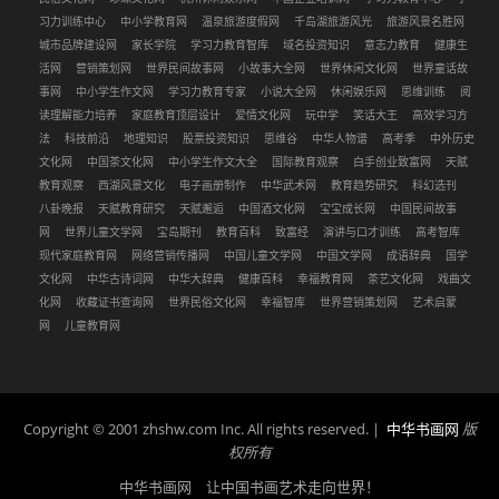
习力训练中心
中小学教育网
温泉旅游度假网
千岛湖旅游风光
旅游风景名胜网
城市品牌建设网
家长学院
学习力教育智库
域名投资知识
意志力教育
健康生
活网
营销策划网
世界民间故事网
小故事大全网
世界休闲文化网
世界童话故
事网
中小学生作文网
学习力教育专家
小说大全网
休闲娱乐网
思维训练
阅
读理解能力培养
家庭教育顶层设计
爱情文化网
玩中学
笑话大王
高效学习方
法
科技前沿
地理知识
股票投资知识
思维谷
中华人物谱
高考季
中外历史
文化网
中国茶文化网
中小学生作文大全
国际教育观察
白手创业致富网
天赋
教育观察
西湖风景文化
电子画册制作
中华武术网
教育趋势研究
科幻选刊
八卦晚报
天赋教育研究
天赋邂逅
中国酒文化网
宝宝成长网
中国民间故事
网
世界儿童文学网
宝岛期刊
教育百科
致富经
演讲与口才训练
高考智库
现代家庭教育网
网络营销传播网
中国儿童文学网
中国文学网
成语辞典
国学
文化网
中华古诗词网
中华大辞典
健康百科
幸福教育网
茶艺文化网
戏曲文
化网
收藏证书查询网
世界民俗文化网
幸福智库
世界营销策划网
艺术启蒙
网
儿童教育网
Copyright © 2001 zhshw.com Inc. All rights reserved. |
中华书画网
版
权所有
中华书画网 让中国书画艺术走向世界！