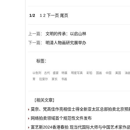
1
/
2
1
2
下一页
尾页
上一篇
：
文明的传承：以启山林
下一篇
：
明清人物画研究展举办
标签：
以色列
古代
盛宴
特展
明星写真
彩铅
国画
中国
美国
油
育
拉斐尔
家长
书画
【
相关文章
】
莫奈、梵高佳作亮相佳士得全新亚太区总部拍卖北京预
网络拍卖领域首个规范性文件发布
富艺斯2024香港春拍 现当代国际大师与中国艺术家作