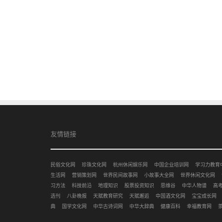
友情链接
民俗文化网
珍珠文化网
杭州休闲娱乐网
中国企业培训网
学习力教育
生活网
营销策划网
世界民间故事网
小故事大全网
世界休闲文化网
习方法
科技前沿
地理知识
股票投资知识
思维谷
中华人物谱
高
选刊
八卦晚报
天赋教育研究
天赋邂逅
中国酒文化网
宝宝成长网
典
国学文化网
中华古诗词网
中华大辞典
健康百科
幸福教育网