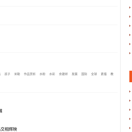
画
孩子
米勒
作品赏析
水粉
水彩
余建祥
发展
国际
全球
素描
教
展
品交相辉映