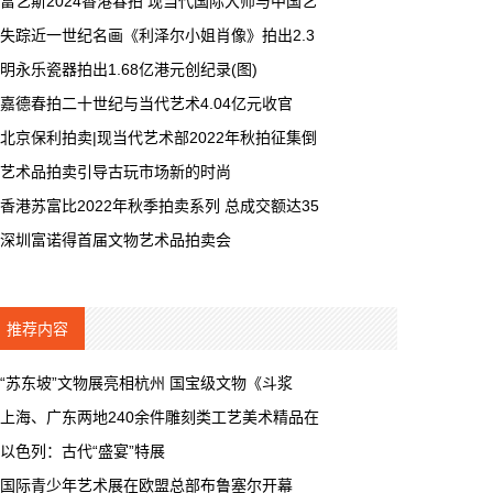
富艺斯2024香港春拍 现当代国际大师与中国艺
失踪近一世纪名画《利泽尔小姐肖像》拍出2.3
明永乐瓷器拍出1.68亿港元创纪录(图)
嘉德春拍二十世纪与当代艺术4.04亿元收官
北京保利拍卖|现当代艺术部2022年秋拍征集倒
艺术品拍卖引导古玩市场新的时尚
香港苏富比2022年秋季拍卖系列 总成交额达35
深圳富诺得首届文物艺术品拍卖会
推荐内容
“苏东坡”文物展亮相杭州 国宝级文物《斗浆
上海、广东两地240余件雕刻类工艺美术精品在
以色列：古代“盛宴”特展
国际青少年艺术展在欧盟总部布鲁塞尔开幕