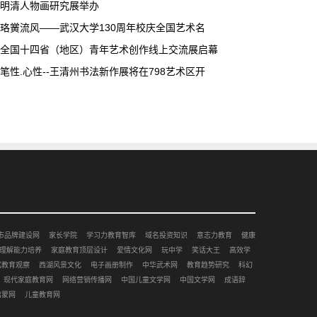
明清人物画研究展举办
珞黉流风——武汉大学130周年校庆全国艺术名
全国十四省（地区）青年艺术创作线上交流展启幕
笔性.心性--王清州书法新作展将在798艺术区开
市品牌建设网
家长学院
学习力教育智库
域名投资知识
意志力教育
健康
理解能力培养
家庭教育顶层设计
爱情文化网
玩中学
笑话大王
高效学
赋教育观察
西湖风景文化
电子画册制作
中华武术网
教育趋势研究
科幻
现代家庭教育网
网络营销传播网
中国儿童文学网
中国文学网
成语辞
启蒙网
儿童教育网