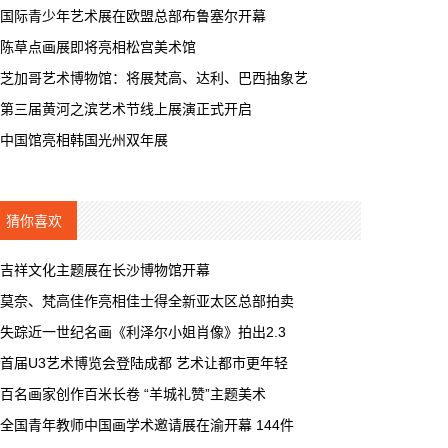
国际青少年艺术展在欧盟总部布鲁塞尔开幕
陈草点画展即将亮相松宫美术馆
芝加哥艺术博物馆：将展梵高、达利、巴西抽象艺
第三届黄河之滨艺术节线上展演正式开启
中国馆亮相韩国光州双年展
猜你喜欢
吉祥文化主题展在长沙博物馆开幕
莫奈、梵高佳作亮相佳士得全新亚太区总部拍卖
失踪近一世纪名画《利泽尔小姐肖像》拍出2.3
首届U3艺术博览会登陆成都 艺术让都市更年轻
百名画家创作百米长卷 “羊城礼赞”主题美术
全国青年教师中国画学术邀请展在渝开幕 144件