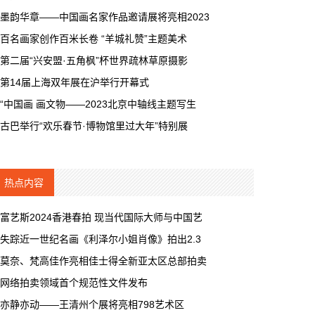
墨韵华章——中国画名家作品邀请展将亮相2023
百名画家创作百米长卷 “羊城礼赞”主题美术
第二届“兴安盟·五角枫”杯世界疏林草原摄影
第14届上海双年展在沪举行开幕式
“中国画 画文物——2023北京中轴线主题写生
古巴举行“欢乐春节·博物馆里过大年”特别展
热点内容
富艺斯2024香港春拍 现当代国际大师与中国艺
失踪近一世纪名画《利泽尔小姐肖像》拍出2.3
莫奈、梵高佳作亮相佳士得全新亚太区总部拍卖
网络拍卖领域首个规范性文件发布
亦静亦动——王清州个展将亮相798艺术区