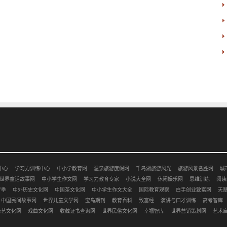
中心
学习力训练中心
中小学教育网
温泉旅游度假网
千岛湖旅游风光
旅游风景名胜网
城
世界童话故事网
中小学生作文网
学习力教育专家
小说大全网
休闲娱乐网
思维训练
阅读
考季
中外历史文化网
中国茶文化网
中小学生作文大全
国际教育观察
白手创业致富网
天
中国民间故事网
世界儿童文学网
宝岛期刊
教育百科
致富经
演讲与口才训练
高考智库
茶艺文化网
戏曲文化网
收藏证书查询网
世界民俗文化网
幸福智库
世界营销策划网
艺术