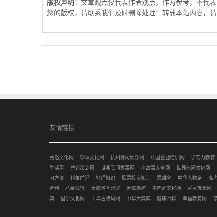
版权声明
：文章观点仅代表作者观点，作为参考，不代表
您的版权，请联系我们及时删除处理！转载本站内容，请
友情链接
民俗文化网
珍珠文化网
杭州休闲娱乐网
中国企业培训网
学习力教育
生活网
营销策划网
世界民间故事网
小故事大全网
世界休闲文化网
习方法
科技前沿
地理知识
股票投资知识
思维谷
中华人物谱
高
选刊
八卦晚报
天赋教育研究
天赋邂逅
中国酒文化网
宝宝成长网
典
国学文化网
中华古诗词网
中华大辞典
健康百科
幸福教育网