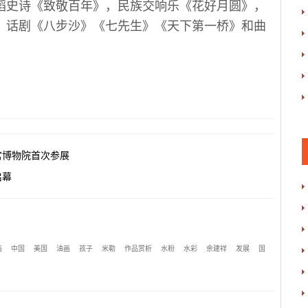
蹈史诗《致敬百年》，民族交响乐《花好月圆》，
，话剧《八步沙》《七先生》《天下第一桥》和曲
宫博物院首次参展
启幕
画
中国
美国
油画
孩子
米勒
作品赏析
水粉
水彩
余建祥
发展
国