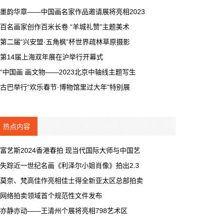
墨韵华章——中国画名家作品邀请展将亮相2023
百名画家创作百米长卷 “羊城礼赞”主题美术
第二届“兴安盟·五角枫”杯世界疏林草原摄影
第14届上海双年展在沪举行开幕式
“中国画 画文物——2023北京中轴线主题写生
古巴举行“欢乐春节·博物馆里过大年”特别展
热点内容
富艺斯2024香港春拍 现当代国际大师与中国艺
失踪近一世纪名画《利泽尔小姐肖像》拍出2.3
莫奈、梵高佳作亮相佳士得全新亚太区总部拍卖
网络拍卖领域首个规范性文件发布
亦静亦动——王清州个展将亮相798艺术区