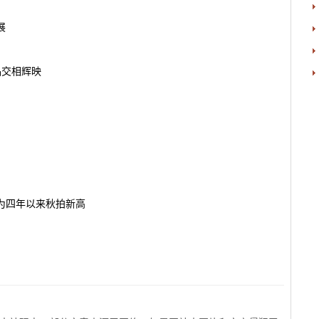
展
品交相辉映
 为四年以来秋拍新高