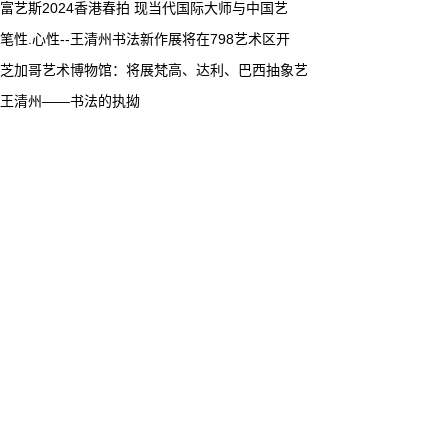
富艺斯2024香港春拍 现当代国际大师与中国艺
笔性.心性--王清州书法新作展将在798艺术区开
芝加哥艺术博物馆：将展梵高、达利、巴西抽象艺
王清州——书法的执拗