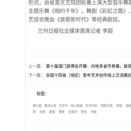
形式，由省直文艺院团轮番上演大型音乐舞
主题乐舞《相约千年》，舞剧《彩虹之路》
艺综合晚会《放歌新时代》等经典剧目。
兰州日报社全媒体首席记者 李超
上一篇
：
第十届澳门旅博会开幕：内地多省市参展，故
下一篇
：
全国十四省（地区）青年艺术创作线上交流展
标签：
第三届
黄河之滨
艺术节
线上展演
正式开启
明星写真
彩铅
国
际
全球
素描
教育
拉斐尔
家长
书画