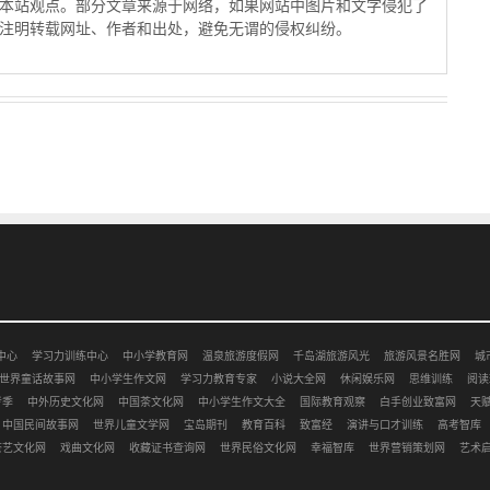
本站观点。部分文章来源于网络，如果网站中图片和文字侵犯了
注明转载网址、作者和出处，避免无谓的侵权纠纷。
中心
学习力训练中心
中小学教育网
温泉旅游度假网
千岛湖旅游风光
旅游风景名胜网
城
世界童话故事网
中小学生作文网
学习力教育专家
小说大全网
休闲娱乐网
思维训练
阅读
考季
中外历史文化网
中国茶文化网
中小学生作文大全
国际教育观察
白手创业致富网
天
中国民间故事网
世界儿童文学网
宝岛期刊
教育百科
致富经
演讲与口才训练
高考智库
茶艺文化网
戏曲文化网
收藏证书查询网
世界民俗文化网
幸福智库
世界营销策划网
艺术