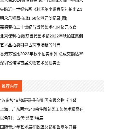
富艺斯2024香港春拍 现当代国际大师与中国艺
失踪近一世纪名画《利泽尔小姐肖像》拍出2.3
明永乐瓷器拍出1.68亿港元创纪录(图)
嘉德春拍二十世纪与当代艺术4.04亿元收官
北京保利拍卖|现当代艺术部2022年秋拍征集倒
艺术品拍卖引导古玩市场新的时尚
香港苏富比2022年秋季拍卖系列 总成交额达35
深圳富诺得首届文物艺术品拍卖会
推荐内容
“苏东坡”文物展亮相杭州 国宝级文物《斗浆
上海、广东两地240余件雕刻类工艺美术精品在
以色列：古代“盛宴”特展
国际青少年艺术展在欧盟总部布鲁塞尔开幕