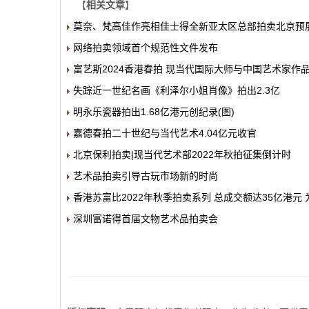
【
相关文章
】
莫奈、梵高佳作亮相佳士得全新亚太区总部拍卖北京预
网络拍卖领域首个规范性文件发布
富艺斯2024香港春拍 现当代国际大师与中国艺术家作
失踪近一世纪名画《利泽尔小姐肖像》拍出2.3亿
明永乐瓷器拍出1.68亿港元创纪录(图)
嘉德春拍二十世纪与当代艺术4.04亿元收官
北京保利拍卖|现当代艺术部2022年秋拍征集倒计时
艺术品拍卖引导古玩市场新的时尚
香港苏富比2022年秋季拍卖系列 总成交额达35亿港元
深圳富诺得首届文物艺术品拍卖会