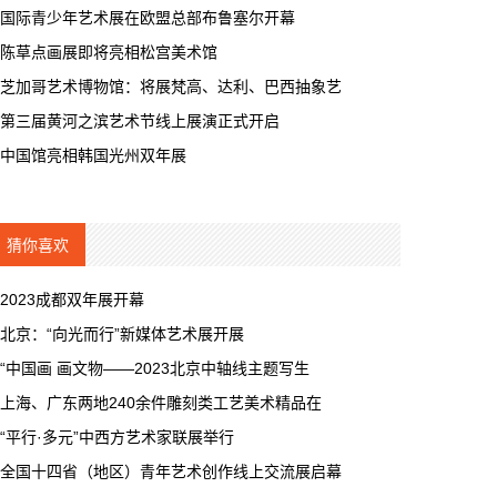
国际青少年艺术展在欧盟总部布鲁塞尔开幕
陈草点画展即将亮相松宫美术馆
芝加哥艺术博物馆：将展梵高、达利、巴西抽象艺
第三届黄河之滨艺术节线上展演正式开启
中国馆亮相韩国光州双年展
猜你喜欢
2023成都双年展开幕
北京：“向光而行”新媒体艺术展开展
“中国画 画文物——2023北京中轴线主题写生
上海、广东两地240余件雕刻类工艺美术精品在
“平行·多元”中西方艺术家联展举行
全国十四省（地区）青年艺术创作线上交流展启幕