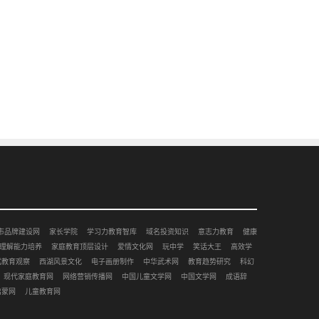
市品牌建设网
家长学院
学习力教育智库
域名投资知识
意志力教育
健康
理解能力培养
家庭教育顶层设计
爱情文化网
玩中学
笑话大王
高效学
赋教育观察
西湖风景文化
电子画册制作
中华武术网
教育趋势研究
科幻
现代家庭教育网
网络营销传播网
中国儿童文学网
中国文学网
成语辞
启蒙网
儿童教育网