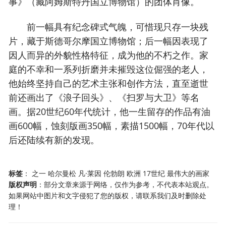
事》（藏阿姆斯特丹国立博物馆）的团体肖像。
前一幅具有纪念碑式气魄，可惜现只存一块残
片，藏于斯德哥尔摩国立博物馆；后一幅因表现了
因人而异的外貌性格特征，成为他的不朽之作。家
庭的不幸和一系列折磨并未摧毁这位倔强的老人，
他始终坚持自己的艺术主张和创作方法，直至逝世
前还画出了《浪子回头》、《扫罗与大卫》等名
画。据20世纪60年代统计，他一生留存的作品有油
画600幅，蚀刻版画350幅，素描1500幅，70年代以
后还陆续有新的发现。
标签
：
之一
哈尔曼松
凡·莱因
伦勃朗
欧洲
17世纪
最伟大的画家
版权声明
：部分文章来源于网络，仅作为参考，不代表本站观点。
如果网站中图片和文字侵犯了您的版权，请联系我们及时删除处
理！