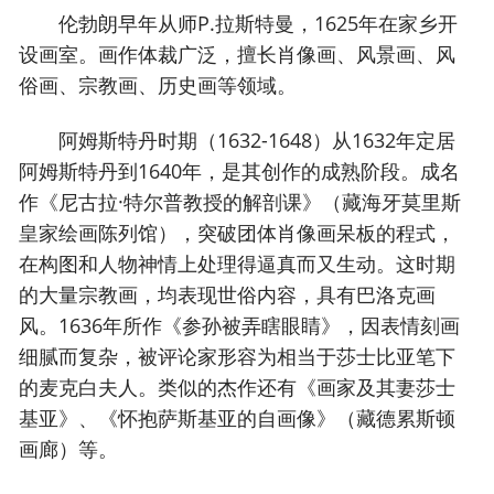
伦勃朗早年从师P.拉斯特曼，1625年在家乡开
设画室。画作体裁广泛，擅长肖像画、风景画、风
俗画、宗教画、历史画等领域。
阿姆斯特丹时期（1632-1648）从1632年定居
阿姆斯特丹到1640年，是其创作的成熟阶段。成名
作《尼古拉·特尔普教授的解剖课》（藏海牙莫里斯
皇家绘画陈列馆），突破团体肖像画呆板的程式，
在构图和人物神情上处理得逼真而又生动。这时期
的大量宗教画，均表现世俗内容，具有巴洛克画
风。1636年所作《参孙被弄瞎眼睛》，因表情刻画
细腻而复杂，被评论家形容为相当于莎士比亚笔下
的麦克白夫人。类似的杰作还有《画家及其妻莎士
基亚》、《怀抱萨斯基亚的自画像》（藏德累斯顿
画廊）等。