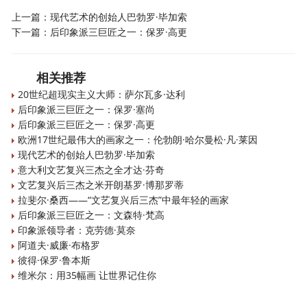
上一篇：
现代艺术的创始人巴勃罗·毕加索
下一篇：
后印象派三巨匠之一：保罗·高更
相关推荐
20世纪超现实主义大师：萨尔瓦多·达利
后印象派三巨匠之一：保罗·塞尚
后印象派三巨匠之一：保罗·高更
欧洲17世纪最伟大的画家之一：伦勃朗·哈尔曼松·凡·莱因
现代艺术的创始人巴勃罗·毕加索
意大利文艺复兴三杰之全才达·芬奇
文艺复兴后三杰之米开朗基罗·博那罗蒂
拉斐尔·桑西——“文艺复兴后三杰”中最年轻的画家
后印象派三巨匠之一：文森特·梵高
印象派领导者：克劳德·莫奈
阿道夫·威廉·布格罗
彼得·保罗·鲁本斯
维米尔：用35幅画 让世界记住你