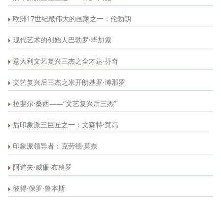
欧洲17世纪最伟大的画家之一：伦勃朗
现代艺术的创始人巴勃罗·毕加索
意大利文艺复兴三杰之全才达·芬奇
文艺复兴后三杰之米开朗基罗·博那罗
拉斐尔·桑西——“文艺复兴后三杰”
后印象派三巨匠之一：文森特·梵高
印象派领导者：克劳德·莫奈
阿道夫·威廉·布格罗
彼得·保罗·鲁本斯