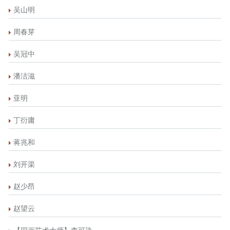
吴山明
周春芽
吴冠中
潘洁滋
亚明
丁衍庸
蒋兆和
刘开渠
赵少昂
赵望云